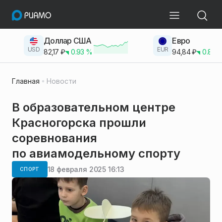
Доллар США
Евро
USD
EUR
82,17
₽
0.93
%
94,84
₽
0.83
Главная
Новости
В образовательном центре
Красногорска прошли
соревнования
по авиамодельному спорту
18 февраля 2025 16:13
СПОРТ