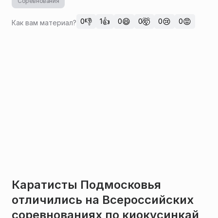
Соревнования
👎
👍
😄
🤯
😢
😡
0
1
0
0
0
0
Как вам материал?
Каратисты Подмосковья
отличились на Всероссийских
соревнованиях по киокусинкай