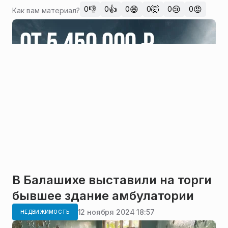
👎
👍
😄
🤯
😢
😡
0
0
0
0
0
0
Как вам материал?
В Балашихе выставили на торги
бывшее здание амбулатории
12 ноября 2024 18:57
НЕДВИЖИМОСТЬ