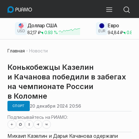
Доллар США
Евро
USD
EUR
82,17
₽
0.93
%
94,84
₽
0.83
Главная
Новости
Конькобежцы Казелин
и Качанова победили в забегах
на чемпионате России
в Коломне
20 декабря 2024 20:56
СПОРТ
Подписывайтесь на РИАМО:
Михаил Казелин и Дарья Качанова одержали