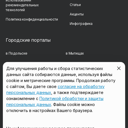
использовании
Статьи
рекомендательных
технологий
Акценты
Политика конфиденциальности
Инфографика
Городские порталы
в Подольске
в Мытищах
в Реутове
в Балашихе
Для улучшения работы и сбора статистических
данных сайта собираются данные, используя файлы
в Сергиевом Посаде
в Люберцах
cookie и метрические программы. Продолжая работу
в Красногорске
в Королёве
с сайтом, Вы даете свое
согласие на обработку
персональных данных
, а также подтверждаете
в Домодедово
в Щёлково
ознакомление с
Политикой обработки и защиты
персональных данных
. Файлы cookie можно
отключить в настройках Вашего браузера.
Мы в соцсетях