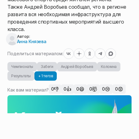
Также Андрей Воробьев сообщал, что в регионе
развита вся необходимая инфраструктура для
проведения спортивных мероприятий высшего
класса.
Автор:
Анна Князева
Поделиться материалом:
Чемпионаты
Забеги
Андрей Воробьев
Коломна
Результаты
+ 1 тегов
👎
👍
😄
🤯
😢
😡
0
0
0
0
0
0
Как вам материал?