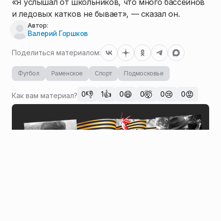
«Я услышал от школьников, что много бассейнов
и ледовых катков не бывает», — сказал он.
Автор:
Валерий Горшков
Поделиться материалом:
Футбол
Раменское
Спорт
Подмосковье
👎
👍
😄
🤯
😢
😡
0
1
0
0
0
0
Как вам материал?