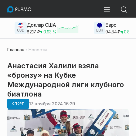
Доллар США
Евро
USD
EUR
82,17
₽
0.93
%
94,84
₽
0.83
Главная
Новости
Анастасия Халили взяла
«бронзу» на Кубке
Международной лиги клубного
биатлона
17 ноября 2024 16:29
СПОРТ