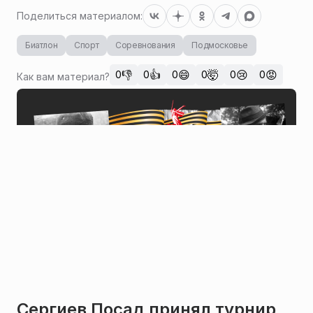
Поделиться материалом:
Биатлон
Спорт
Соревнования
Подмосковье
👎
👍
😄
🤯
😢
😡
0
0
0
0
0
0
Как вам материал?
Сергиев Посад принял турнир