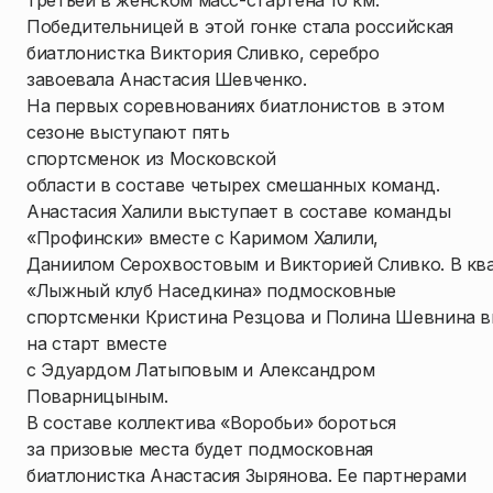
третьей в женском масс-стартена 10 км.
Победительницей в этой гонке стала российская
биатлонистка Виктория Сливко, серебро
завоевала Анастасия Шевченко.
На первых соревнованиях биатлонистов в этом
сезоне выступают пять
спортсменок из Московской
области
в составе четырех смешанных команд.
Анастасия Халили выступает в составе команды
«Профински» вместе с Каримом Халили,
Даниилом Серохвостовым и Викторией Сливко. В кв
«Лыжный клуб Наседкина» подмосковные
спортсменки Кристина Резцова и Полина Шевнина 
на старт вместе
с Эдуардом Латыповым и Александром
Поварницыным.
В составе коллектива «Воробьи» бороться
за призовые места будет подмосковная
биатлонистка Анастасия Зырянова. Ее партнерами