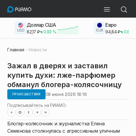
Доллар США
Евро
USD
EUR
82,17
₽
0.93
%
94,84
₽
0.83
Главная
Новости
Зажал в дверях и заставил
купить духи: лже-парфюмер
обманул блогера-колясочницу
08 июня 2026 18:16
ПРОИСШЕСТВИЯ
Подписывайтесь на РИАМО:
Блогер-колясочник и журналистка Елена
Семенова столкнулась с агрессивным уличным