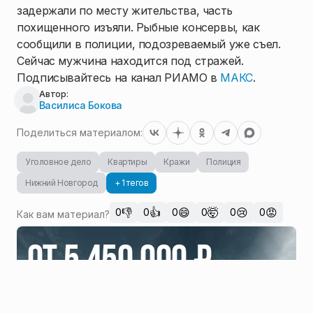
задержали по месту жительства, часть
похищенного изъяли. Рыбные консервы, как
сообщили в полиции, подозреваемый уже съел.
Сейчас мужчина находится под стражей.
Подписывайтесь на канал РИАМО в
МАКС
.
Автор:
Василиса Бокова
Поделиться материалом:
Уголовное дело
Квартиры
Кражи
Полиция
Нижний Новгород
+ 1 тегов
👎
👍
😄
🤯
😢
😡
0
0
0
0
0
0
Как вам материал?