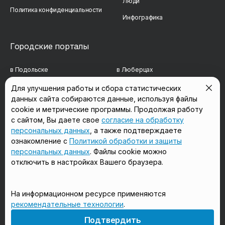
Люди
Политика конфиденциальности
Инфографика
Городские порталы
в Подольске
в Люберцах
в Мытищах
в Красногорске
Для улучшения работы и сбора статистических
данных сайта собираются данные, используя файлы
в Реутове
в Королёве
cookie и метрические программы. Продолжая работу
в Балашихе
в Домодедово
с сайтом, Вы даете свое
согласие на обработку
персональных данных
, а также подтверждаете
в Сергиевом Посаде
в Щёлково
ознакомление с
Политикой обработки и защиты
персональных данных
. Файлы cookie можно
отключить в настройках Вашего браузера.
Мы в соцсетях
На информационном ресурсе применяются
рекомендательные технологии
.
18+
Подтвердить