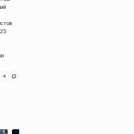
кий
истов
 25
ки