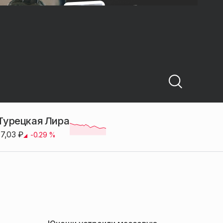
Турецкая Лира
17,03
₽
-0.29
%