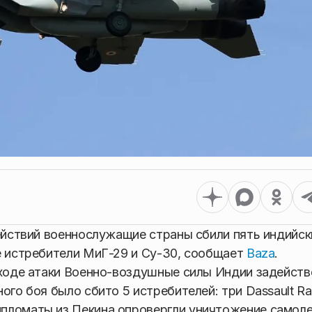
действий военнослужащие страны сбили пять индийск
е истребители МиГ-29 и Су-30, сообщает
Baza
.
 ходе атаки Военно-воздушные силы Индии задейств
го боя было сбито 5 истребителей: три Dassault Raf
пломаты из Пекина опровергли уничтожение самоле