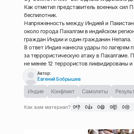
Как отметил представитель военных сил П
беспилотник.
Напряженность между Индией и Пакистано
около города Пахалгам в индийском регио
граждан Индии и один гражданин Непала.
В ответ Индия нанесла удары по лагерям 
за террористическую атаку в Пахалгаме. 
не менее 12 террористов ликвидированы и
Автор:
Евгений Бобрышев
Индия
Конфликт
Самолеты
Резуль
Как вам материал?
👎
👍
😄
🤯
😢
0
0
0
0
0