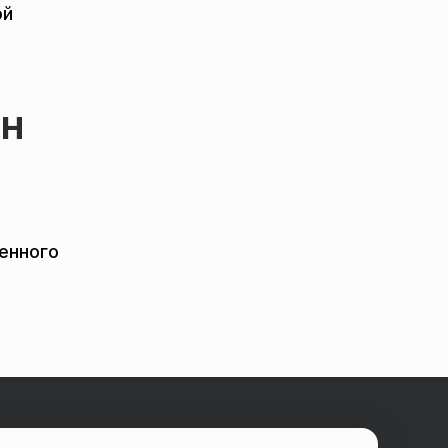
ой
ан
енного