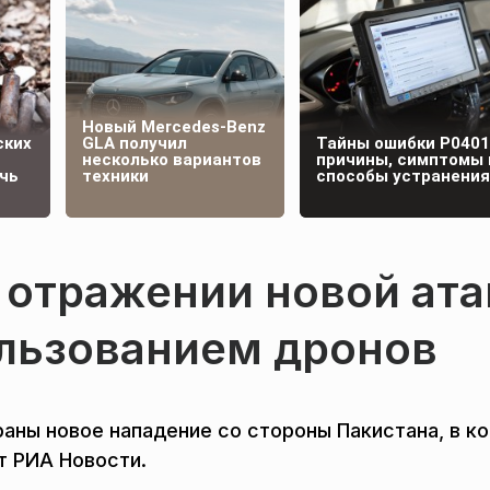
Новый Mercedes-Benz
ских
GLA получил
Тайны ошибки P0401
несколько вариантов
причины, симптомы 
чь
техники
способы устранения
 отражении новой ата
ользованием дронов
раны новое нападение со стороны Пакистана, в к
т РИА Новости.