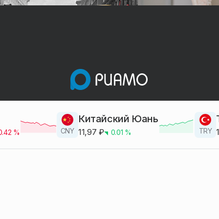
Китайский Юань
CNY
TRY
11,97
₽
0.42
%
0.01
%