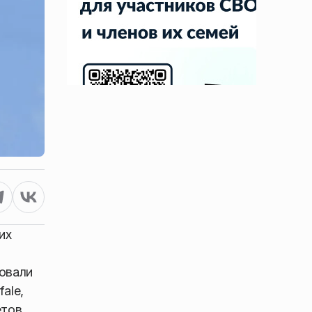
их
овали
ale,
тов.