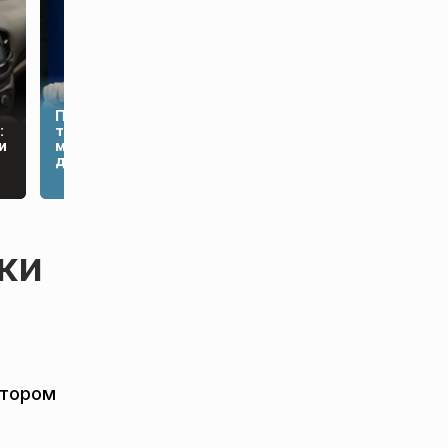
Пашинян хочет
Большой лифтбек MG
:
требовать от РФ
07 дебютировал в
и
миллиарды за ж/д-
двух вариантах
дорогу
мощности
ки
отором