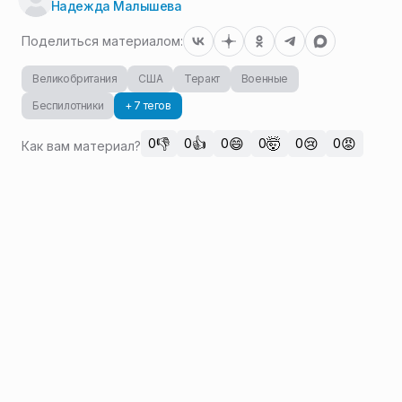
Надежда Малышева
Поделиться материалом:
Великобритания
США
Теракт
Военные
Беспилотники
+ 7 тегов
👎
👍
😄
🤯
😢
😡
0
0
0
0
0
0
Как вам материал?