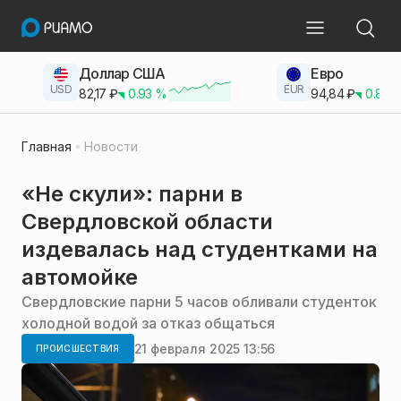
Доллар США
Евро
USD
EUR
82,17
₽
0.93
%
94,84
₽
0.83
Главная
Новости
«Не скули»: парни в
Свердловской области
издевалась над студентками на
автомойке
Свердловские парни 5 часов обливали студенток
холодной водой за отказ общаться
21 февраля 2025 13:56
ПРОИСШЕСТВИЯ