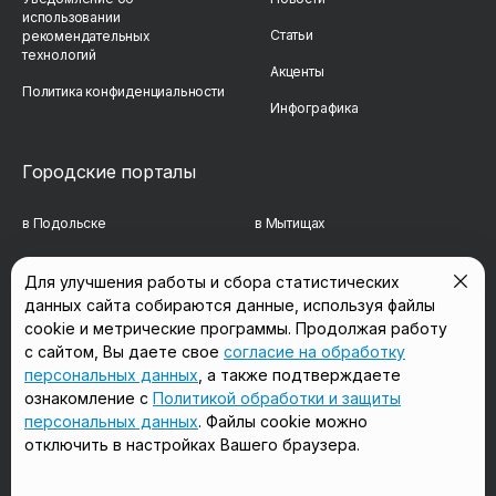
использовании
Статьи
рекомендательных
технологий
Акценты
Политика конфиденциальности
Инфографика
Городские порталы
в Подольске
в Мытищах
в Реутове
в Балашихе
Для улучшения работы и сбора статистических
данных сайта собираются данные, используя файлы
в Сергиевом Посаде
в Люберцах
cookie и метрические программы. Продолжая работу
в Красногорске
в Королёве
с сайтом, Вы даете свое
согласие на обработку
персональных данных
, а также подтверждаете
в Домодедово
в Щёлково
ознакомление с
Политикой обработки и защиты
персональных данных
. Файлы cookie можно
отключить в настройках Вашего браузера.
Мы в соцсетях