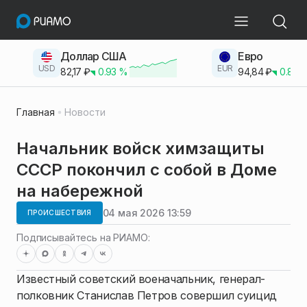
Доллар США
Евро
USD
EUR
82,17
₽
0.93
%
94,84
₽
0.83
Главная
Новости
Начальник войск химзащиты
СССР покончил с собой в Доме
на набережной
04 мая 2026 13:59
ПРОИСШЕСТВИЯ
Подписывайтесь на РИАМО:
Известный советский военачальник, генерал-
полковник Станислав Петров совершил суицид