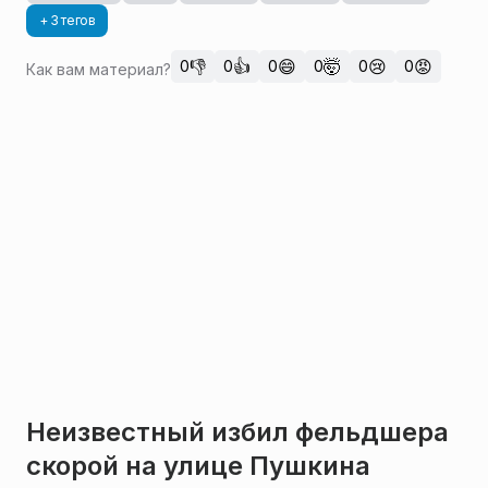
+ 3 тегов
👎
👍
😄
🤯
😢
😡
0
0
0
0
0
0
Как вам материал?
Неизвестный избил фельдшера
скорой на улице Пушкина