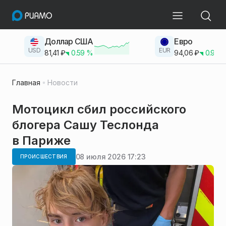
Доллар США
Евро
USD
EUR
81,41
₽
0.59
%
94,06
₽
0.93
Главная
Новости
Мотоцикл сбил российского
блогера Сашу Теслонда
в Париже
08 июля 2026 17:23
ПРОИСШЕСТВИЯ