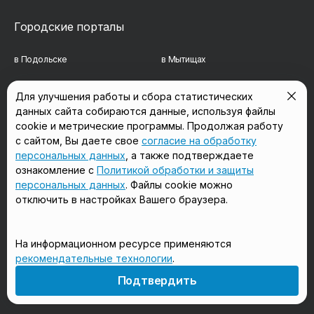
Городские порталы
в Подольске
в Мытищах
в Реутове
в Балашихе
Для улучшения работы и сбора статистических
данных сайта собираются данные, используя файлы
в Сергиевом Посаде
в Люберцах
cookie и метрические программы. Продолжая работу
в Красногорске
в Королёве
с сайтом, Вы даете свое
согласие на обработку
персональных данных
, а также подтверждаете
в Домодедово
в Щёлково
ознакомление с
Политикой обработки и защиты
персональных данных
. Файлы cookie можно
отключить в настройках Вашего браузера.
Мы в соцсетях
На информационном ресурсе применяются
рекомендательные технологии
.
18+
Подтвердить