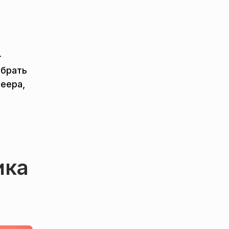
-
абрать
веера,
ика