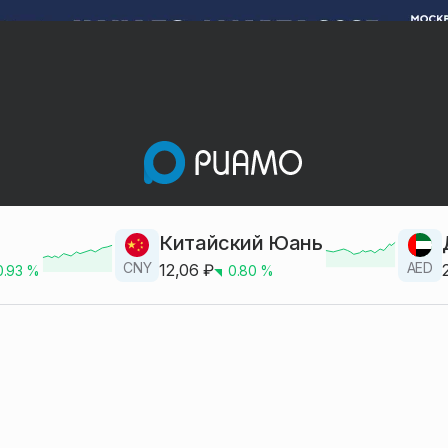
Китайский Юань
CNY
AED
12,06
₽
0.93
%
0.80
%