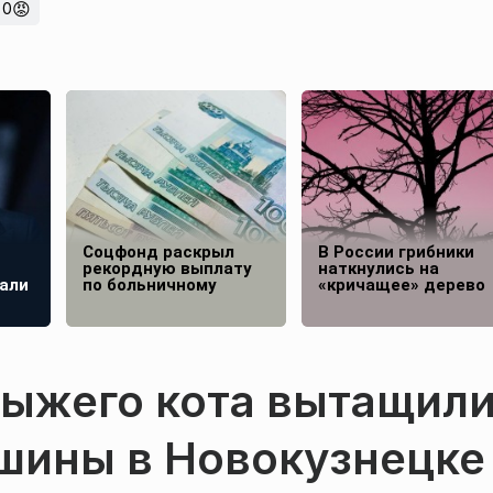
😡
0
Соцфонд раскрыл
В России грибники
рекордную выплату
наткнулись на
али
по больничному
«кричащее» дерево
рыжего кота вытащил
ашины в Новокузнецке