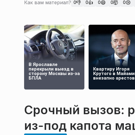
Как вам материал?
👎
👍
😄
🤯
😢
0
0
0
0
0
В Ярославле
перекрыли выезд в
Квартиру Игоря
сторону Москвы из-за
Крутого в Майами
БПЛА
внезапно арестов
Срочный вызов: 
из-под капота м