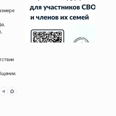
азмере
фа.
,
тствии
бщении.