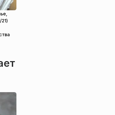
ье,
/21)
ства
ает