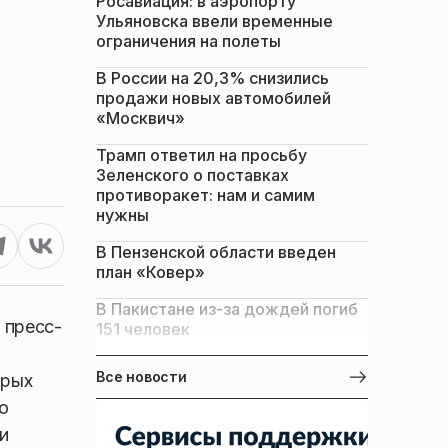
Росавиация: в аэропорту
Ульяновска ввели временные
ограничения на полеты
В России на 20,3% снизились
продажи новых автомобилей
«Москвич»
Трамп ответил на просьбу
Зеленского о поставках
противоракет: нам и самим
нужны
В Пензенской области введен
план «Ковер»
В Пакистане из-за дождей погиб
 пресс-
151 человек
Все новости
орых
о
и