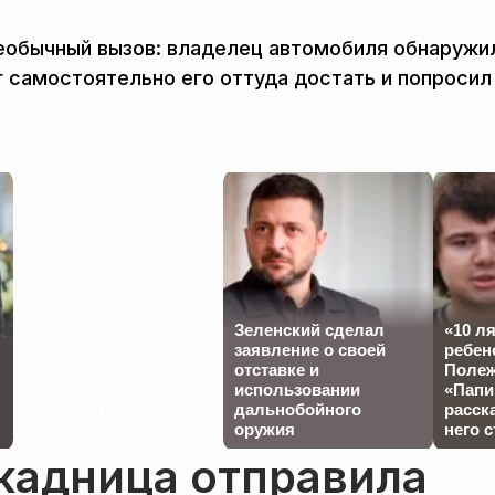
необычный вызов: владелец автомобиля обнаружи
 самостоятельно его оттуда достать и попросил
Зеленский сделал
«10 л
заявление о своей
ребен
отставке и
Полеж
Китайские танки на
использовании
«Папи
Украине: победа
дальнобойного
расска
впереди
оружия
него 
кадница отправила