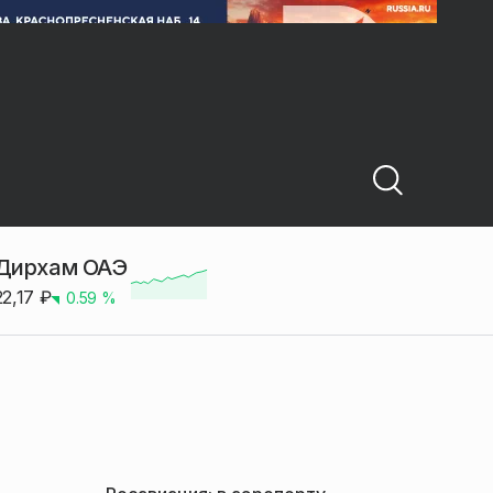
Дирхам ОАЭ
22,17
₽
0.59
%