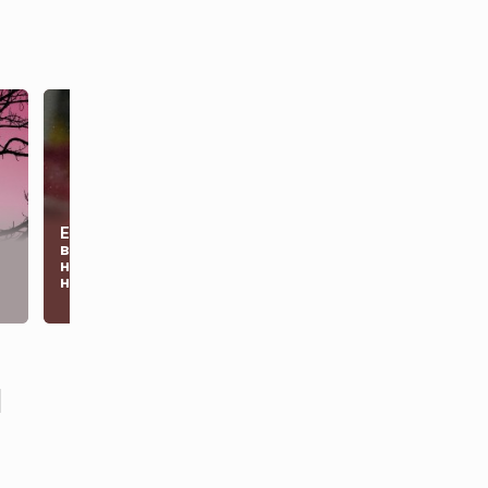
Ерохин оценил
возможное
Киевский цинизм:
назначение женщины
почему Запад молчит
на пост главы ФИФА
об атаках на порты
и