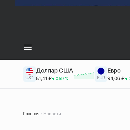
Доллар США
Евро
USD
EUR
81,41
₽
94,06
₽
0.59
%
Главная
Новости