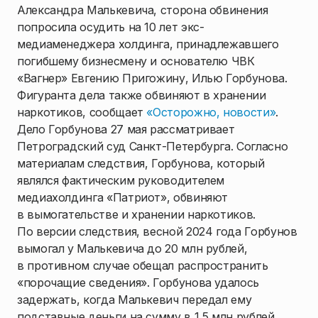
Александра Малькевича, сторона обвинения
попросила осудить на 10 лет экс-
медиаменеджера холдинга, принадлежавшего
погибшему бизнесмену и основателю ЧВК
«Вагнер» Евгению Пригожину, Илью Горбунова.
Фигуранта дела также обвиняют в хранении
наркотиков, сообщает
«Осторожно, новости»
.
Дело Горбунова 27 мая рассматривает
Петроградский суд Санкт-Петербурга. Согласно
материалам следствия, Горбунова, который
являлся фактическим руководителем
медиахолдинга «Патриот», обвиняют
в вымогательстве и хранении наркотиков.
По версии следствия, весной 2024 года Горбунов
вымогал у Малькевича до 20 млн рублей,
в противном случае обещал распространить
«порочащие сведения». Горбунова удалось
задержать, когда Малькевич передал ему
подставные деньги на сумму в 1,5 млн рублей.