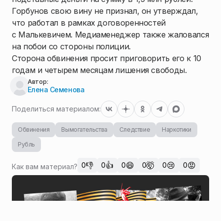
Горбунов свою вину не признал, он утверждал,
что работал в рамках договоренностей
с Малькевичем. Медиаменеджер также жаловался
на побои со стороны полиции.
Сторона обвинения просит приговорить его к 10
годам и четырем месяцам лишения свободы.
Автор:
Елена Семенова
Поделиться материалом:
Обвинения
Вымогательства
Следствие
Наркотики
Рубль
👎
👍
😄
🤯
😢
😡
0
0
0
0
0
0
Как вам материал?