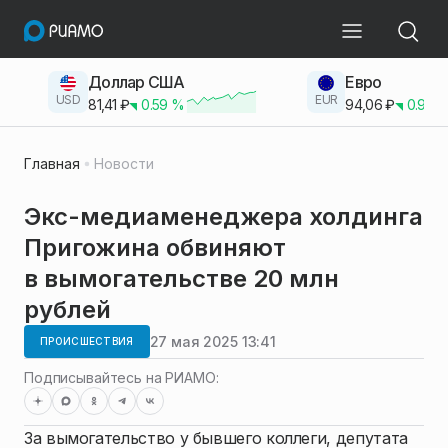
Доллар США
Евро
USD
EUR
81,41
₽
0.59
%
94,06
₽
0.93
Главная
Новости
Экс-медиаменеджера холдинга
Пригожина обвиняют
в вымогательстве 20 млн
рублей
27 мая 2025 13:41
ПРОИСШЕСТВИЯ
Подписывайтесь на РИАМО:
За вымогательство у бывшего коллеги, депутата