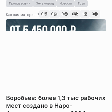
Происшествия
Зеленоград
Новости
Труп
👎
👍
😄
🤯
😢
😡
0
0
0
0
1
0
Как вам материал?
Воробьев: более 1,3 тыс рабочих
мест создано в Наро-