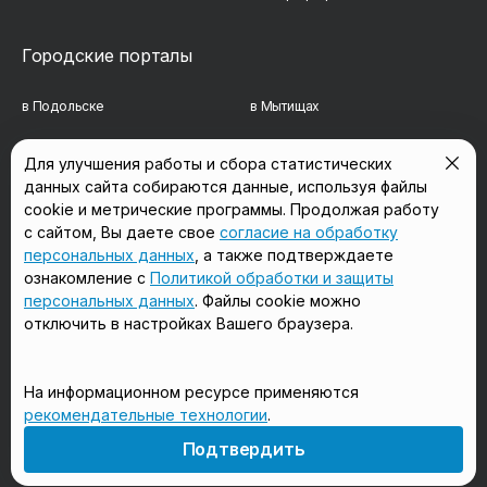
Городские порталы
в Подольске
в Мытищах
в Реутове
в Балашихе
Для улучшения работы и сбора статистических
данных сайта собираются данные, используя файлы
в Сергиевом Посаде
в Люберцах
cookie и метрические программы. Продолжая работу
в Красногорске
в Королёве
с сайтом, Вы даете свое
согласие на обработку
персональных данных
, а также подтверждаете
в Домодедово
в Щёлково
ознакомление с
Политикой обработки и защиты
персональных данных
. Файлы cookie можно
отключить в настройках Вашего браузера.
Мы в соцсетях
На информационном ресурсе применяются
рекомендательные технологии
.
18+
Подтвердить