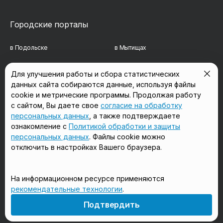
Городские порталы
в Подольске
в Мытищах
в Реутове
в Балашихе
Для улучшения работы и сбора статистических
данных сайта собираются данные, используя файлы
в Сергиевом Посаде
в Люберцах
cookie и метрические программы. Продолжая работу
в Красногорске
в Королёве
с сайтом, Вы даете свое
согласие на обработку
персональных данных
, а также подтверждаете
в Домодедово
в Щёлково
ознакомление с
Политикой обработки и защиты
персональных данных
. Файлы cookie можно
отключить в настройках Вашего браузера.
Мы в соцсетях
На информационном ресурсе применяются
рекомендательные технологии
.
18+
Подтвердить