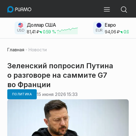
Доллар США
Евро
USD
EUR
81,41
₽
0.59
%
94,06
₽
0.93
Главная
Новости
Зеленский попросил Путина
о разговоре на саммите G7
во Франции
15 июня 2026 15:33
ПОЛИТИКА