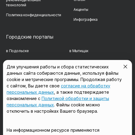
технологий
Акценты
Политика конфиденциальности
Инфографика
Городские порталы
в Подольске
в Мытищах
в Реутове
в Балашихе
Для улучшения работы и сбора статистических
данных сайта собираются данные, используя файлы
в Сергиевом Посаде
в Люберцах
cookie и метрические программы. Продолжая работу
в Красногорске
в Королёве
с сайтом, Вы даете свое
согласие на обработку
персональных данных
, а также подтверждаете
в Домодедово
в Щёлково
ознакомление с
Политикой обработки и защиты
персональных данных
. Файлы cookie можно
отключить в настройках Вашего браузера.
Мы в соцсетях
На информационном ресурсе применяются