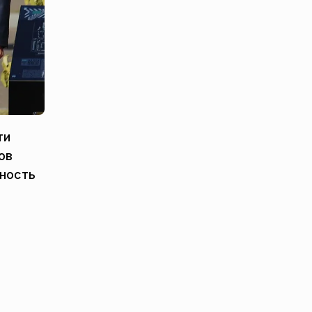
ти
ов
ность