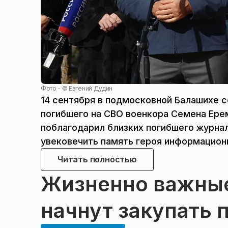
Фото - ©
Евгений Дудин
14 сентября в подмосковной Балашихе 
погибшего на СВО военкора Семена Ер
поблагодарил близких погибшего журна
увековечить память героя информационн
Читать полностью
Жизненно важные
начнут закупать 