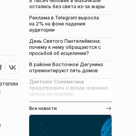
8 тысяч человек в Махачкале
остались без света из-за жары
Реклама в Telegram выросла
на 2% на фоне падения
аудитории
День Святого Пантелеймона:
почему к нему обращаются с
просьбой об исцелении?
В районе Восточное Дегунино
отремонтируют пять домов
Диетолог Соломатина
дателем
предупредила о вреде жареных
я
чипсов из крапивы
Все новости
в