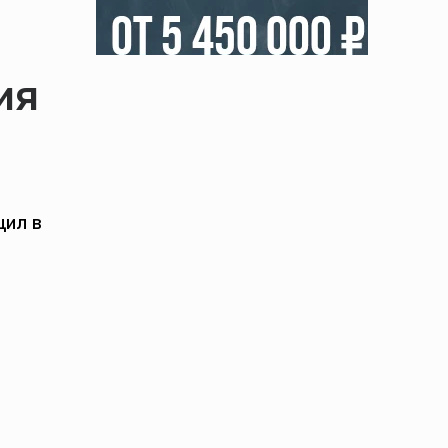
ия
щил в