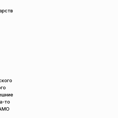
арств
ского
ого
нешние
а-то
ИАМО