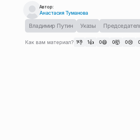
Автор:
Анастасия Туманова
Владимир Путин
Указы
Председател
Как вам материал?
👎
👍
😄
🤯
😢
1
1
0
0
0