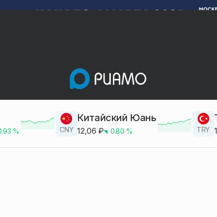
Китайский Юань
CNY
TRY
12,06
₽
0.93
%
0.80
%