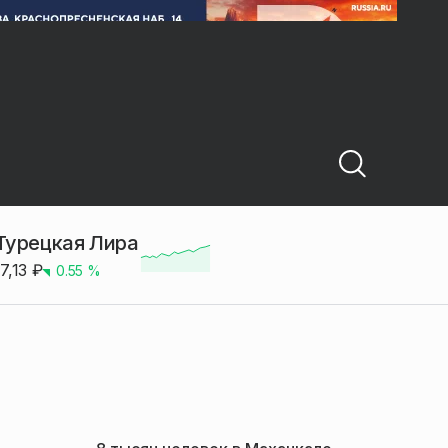
Турецкая Лира
17,13
₽
0.55
%