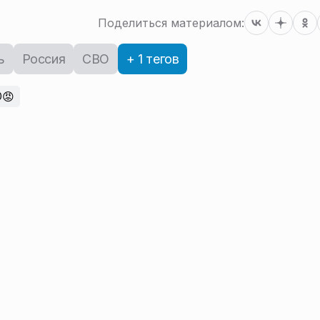
Поделиться материалом:
ь
Россия
СВО
+ 1 тегов
😡
0