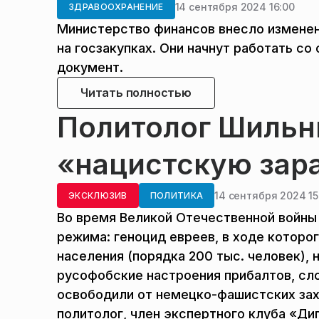
14 сентября 2024 16:00
ЗДРАВООХРАНЕНИЕ
Министерство финансов внесло изменен
на госзакупках. Они начнут работать с
документ.
Читать полностью
Политолог Шильн
«нацистскую зара
14 сентября 2024 15
ЭКСКЛЮЗИВ
ПОЛИТИКА
Во время Великой Отечественной войны
режима: геноцид евреев, в ходе которо
населения (порядка 200 тыс. человек),
русофобские настроения прибалтов, сло
освободили от немецко-фашистских за
политолог, член экспертного клуба «Ди