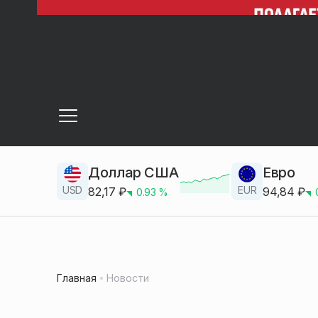
Доллар США
Евро
USD
EUR
82,17
₽
94,84
₽
0.93
%
Главная
Новости