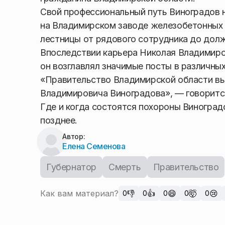
Свой профессиональный путь Виноградов н
на Владимирском заводе железобетонных ко
лестницы от рядового сотрудника до долж
Впоследствии карьера Николая Владимиров
он возглавлял значимые посты в различны
«Правительство Владимирской области вы
Владимировича Виноградова», — говорится
Где и когда состоятся похороны Виноград
позднее.
Автор:
Елена Семенова
Губернатор
Смерть
Правительство
Как вам материал?
👎
👍
😄
🤯
😢
0
0
0
0
0