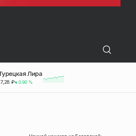
Турецкая Лира
17,28
₽
0.90
%