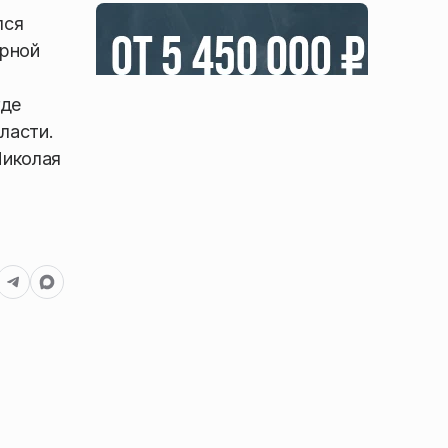
лся
ерной
где
ласти.
Николая