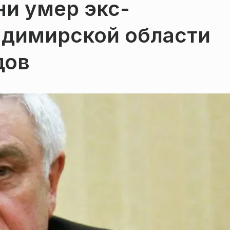
ни умер экс-
адимирской области
дов