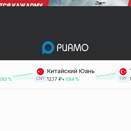
Китайский Юань
CNY
TRY
12,17
₽
0.83
%
0.84
%