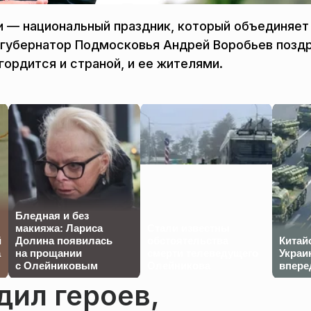
и — национальный праздник, который объединяет
ь губернатор Подмосковья Андрей Воробьев позд
гордится и страной, и ее жителями.
Бледная и без
макияжа: Лариса
Стали известны
й
Долина появилась
обстоятельства
Китай
а
на прощании
смерти телеведущего
Украи
с Олейниковым
Олейникова
впере
дил героев,