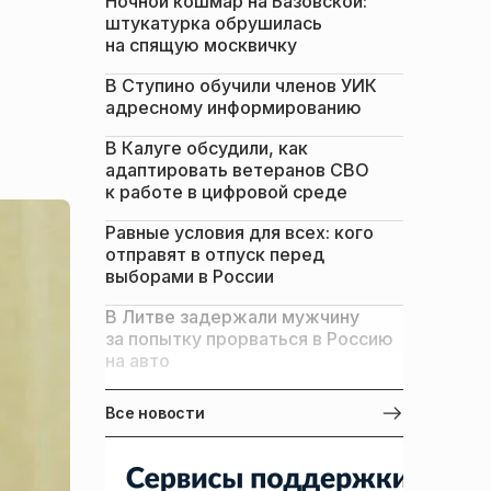
Ночной кошмар на Базовской:
штукатурка обрушилась
на спящую москвичку
В Ступино обучили членов УИК
адресному информированию
В Калуге обсудили, как
адаптировать ветеранов СВО
к работе в цифровой среде
Равные условия для всех: кого
отправят в отпуск перед
выборами в России
В Литве задержали мужчину
за попытку прорваться в Россию
на авто
Все новости