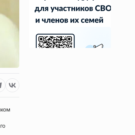
иком
го