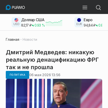
Доллар США
Евро
USD
EUR
82,17
₽
0.93
%
94,84
₽
0.83
Главная
Новости
Дмитрий Медведев: никакую
реальную денацификацию ФРГ
так и не прошла
06 мая 2026 13:56
ПОЛИТИКА