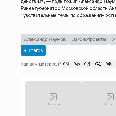
действий», — подытожил Александр Наум
Ранее губернатор Московской области Ан
чувствительные темы по обращениям жите
Александр Наумов
Законопроекты
А
+ 1 тегов
Как вам материал?
👎
👍
😄
🤯
😢
0
0
0
0
0
Нет фото
Нет фот