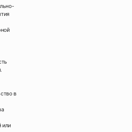
ольно-
ятия
рной
сть
.
ство в
за
 или