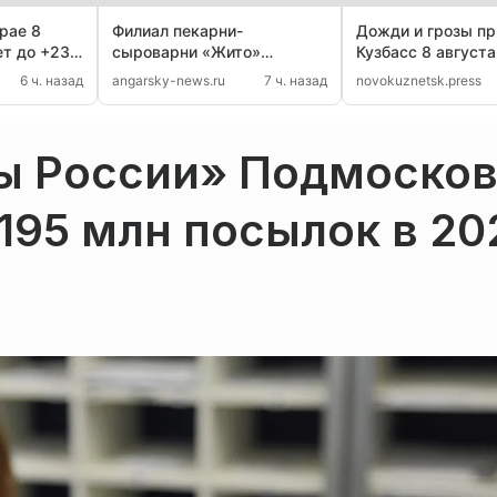
рае 8
Филиал пекарни-
Дожди и грозы пр
ет до +23,
сыроварни «Жито»
Кузбасс 8 августа
ут дожди
закрылся в Иркутске
°C
6 ч. назад
angarsky-news.ru
7 ч. назад
novokuznetsk.press
ы России» Подмоско
195 млн посылок в 20