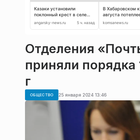
Казаки установили
В Хабаровском к
поклонный крест в селе
августа потепле
Бельск Иркутской области
на севере пройд
angarsky-news.ru
5 ч. назад
komsanews.ru
Отделения «Почт
приняли порядка 
г
25 января 2024 13:46
ОБЩЕСТВО