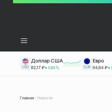
Доллар США
Евро
USD
EUR
82,17
₽
94,84
₽
0.93
%
Главная
Новости