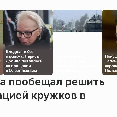
Бледная и без
макияжа: Лариса
Стали известны
Покуш
й
Долина появилась
обстоятельства
Зелен
а
на прощании
смерти телеведущего
аэроп
с Олейниковым
Олейникова
Польш
а пообещал решить
ацией кружков в