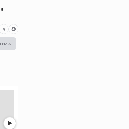
на
хника
Нет фото
Нет фото
▶