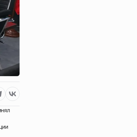
инял
ции