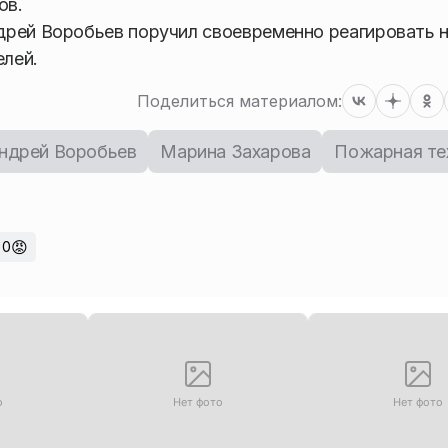
ов.
дрей Воробьев поручил своевременно реагировать 
лей.
Поделиться материалом:
ндрей Воробьев
Марина Захарова
Пожарная те
😡
0
о
Нет фото
Нет фото