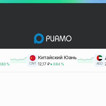
Китайский Юань
CNY
AED
12,17
₽
0.83
%
0.84
%