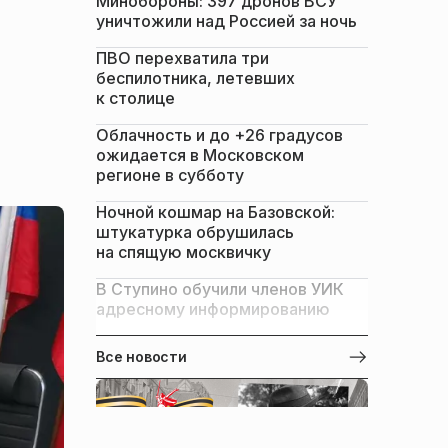
Минобороны: 397 дронов ВСУ
уничтожили над Россией за ночь
ПВО перехватила три
беспилотника, летевших
к столице
Облачность и до +26 градусов
ожидается в Московском
регионе в субботу
Ночной кошмар на Базовской:
штукатурка обрушилась
на спящую москвичку
В Ступино обучили членов УИК
адресному информированию
Все новости