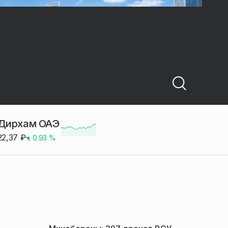
Дирхам ОАЭ
22,37
₽
0.93
%