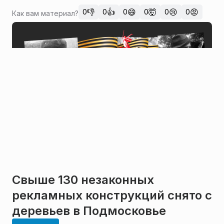
👎
👍
😄
🤯
😢
😡
0
0
0
0
0
0
Как вам материал?
Свыше 130 незаконных
рекламных конструкций снято с
деревьев в Подмосковье