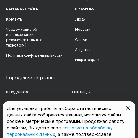
Реклама на сайте
Шпаргалки
Контакты
Люди
Уведомление об
Новости
использовании
Статьи
рекомендательных
технологий
Акценты
Политика конфиденциальности
Инфографика
Городские порталы
в Подольске
в Мытищах
в Реутове
в Балашихе
Для улучшения работы и сбора статистических
данных сайта собираются данные, используя файлы
в Сергиевом Посаде
в Люберцах
cookie и метрические программы. Продолжая работу
в Красногорске
в Королёве
с сайтом, Вы даете свое
согласие на обработку
персональных данных
, а также подтверждаете
в Домодедово
в Щёлково