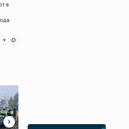
ют в
ода.