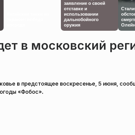
заявление о своей
отставке и
Стали
Китайские танки на
использовании
обсто
Украине: победа
дальнобойного
смерт
впереди
оружия
Олейн
ет в московский рег
ковье в предстоящее воскресенье, 5 июня, сооб
погоды «Фобос».