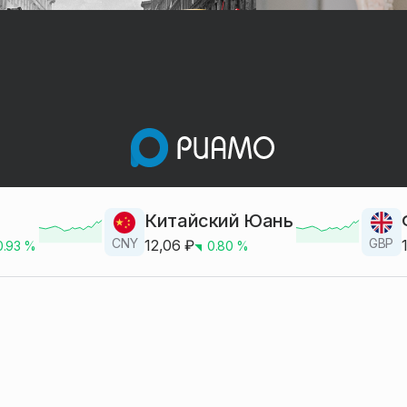
Китайский Юань
CNY
GBP
12,06
₽
0.93
%
0.80
%