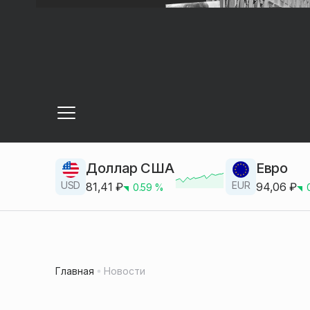
Доллар США
Евро
USD
EUR
81,41
₽
94,06
₽
0.59
%
Главная
Новости