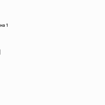
на 1
я
н