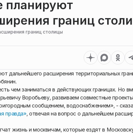
е планируют
ширения границ стол
асширения границ столицы
ют дальнейшего расширения территориальных гран
обянин.
есть чем заниматься в действующих границах. Но вм
ьевичу Воробьеву, развиваем совместные проекты
ригородным сообщением, водоснабжением», - сказ
ая правда»
, отвечая на вопрос о дальнейшем расши
гчат жизнь и москвичам, которые ездят в Московс