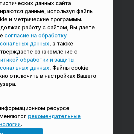
тистических данных сайта
в Подольске
в Мытищах
ираются данные, используя файлы
в Реутове
в Балашихе
kie и метрические программы.
должая работу с сайтом, Вы даете
в Сергиевом Посаде
в Люберцах
ое
согласие на обработку
в Красногорске
в Королёве
сональных данных
, а также
тверждаете ознакомление с
в Домодедово
в Щёлково
итикой обработки и защиты
сональных данных
. Файлы cookie
но отключить в настройках Вашего
узера.
информационном ресурсе
именяются
рекомендательные
нологии
.
Мы в соцсетях