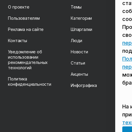
ста
О проекте
Темы
соб
Пользователям
Категории
coo
Про
Реклама на сайте
Шпаргалки
св
Контакты
Люди
пер
под
Уведомление об
Новости
использовании
Пол
рекомендательных
Статьи
пер
технологий
Акценты
мож
Политика
бра
конфиденциальности
Инфографика
На 
пр
тех