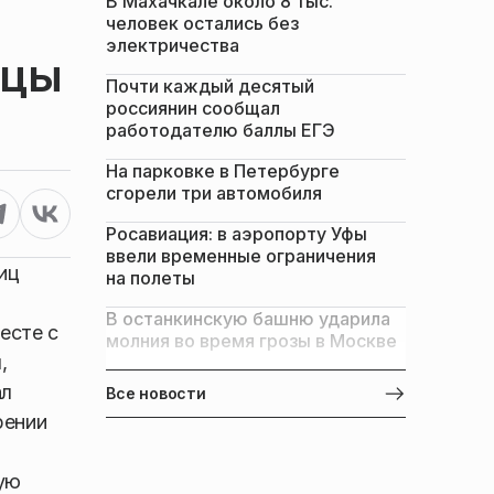
В Махачкале около 8 тыс.
человек остались без
электричества
ицы
Почти каждый десятый
россиянин сообщал
работодателю баллы ЕГЭ
На парковке в Петербурге
сгорели три автомобиля
Росавиация: в аэропорту Уфы
ввели временные ограничения
иц
на полеты
В останкинскую башню ударила
есте с
молния во время грозы в Москве
,
ал
Все новости
рении
кую