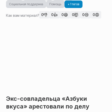
Социальная поддержка
Помощь
+ 1 тегов
👎
👍
😄
🤯
😢
😡
0
0
0
0
0
0
Как вам материал?
Экс-совладельца «Азбуки
вкуса» арестовали по делу