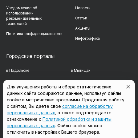
Уведомление об
Новости
использовании
Статьи
рекомендательных
технологий
Акценты
Политика конфиденциальности
Инфографика
Городские порталы
в Подольске
в Мытищах
в Реутове
в Балашихе
Для улучшения работы и сбора статистических
данных сайта собираются данные, используя файлы
в Сергиевом Посаде
в Люберцах
cookie и метрические программы. Продолжая работу
в Красногорске
в Королёве
с сайтом, Вы даете свое
согласие на обработку
персональных данных
, а также подтверждаете
в Домодедово
в Щёлково
ознакомление с
Политикой обработки и защиты
персональных данных
. Файлы cookie можно
отключить в настройках Вашего браузера.
Мы в соцсетях