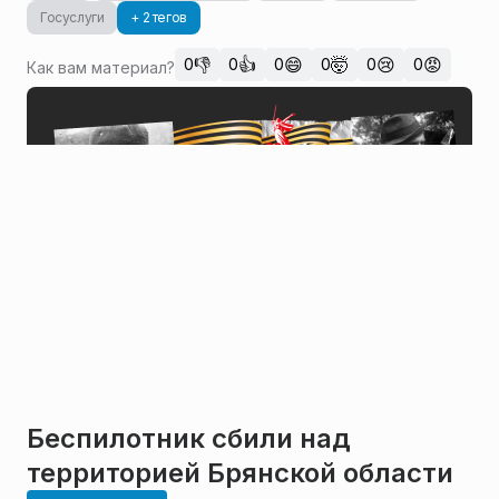
Госуслуги
+ 2 тегов
👎
👍
😄
🤯
😢
😡
0
0
0
0
0
0
Как вам материал?
Беспилотник сбили над
территорией Брянской области