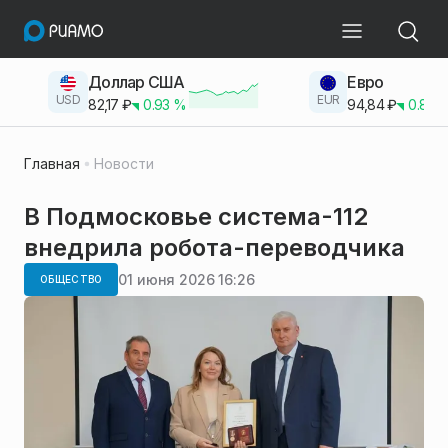
Доллар США
Евро
USD
EUR
82,17
₽
0.93
%
94,84
₽
0.83
Главная
Новости
В Подмосковье система-112
внедрила робота-переводчика
01 июня 2026 16:26
ОБЩЕСТВО