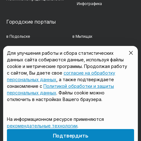
Инфографика
Городские порталы
в Подольске
в Мытищах
в Реутове
в Балашихе
Для улучшения работы и сбора статистических
данных сайта собираются данные, используя файлы
в Сергиевом Посаде
в Люберцах
cookie и метрические программы. Продолжая работу
в Красногорске
в Королёве
с сайтом, Вы даете свое
согласие на обработку
персональных данных
, а также подтверждаете
в Домодедово
в Щёлково
ознакомление с
Политикой обработки и защиты
персональных данных
. Файлы cookie можно
отключить в настройках Вашего браузера.
Мы в соцсетях
На информационном ресурсе применяются
рекомендательные технологии
.
18+
Подтвердить