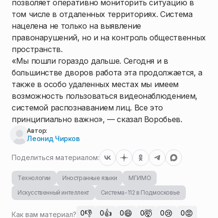
позволяет оперативно мониторить ситуацию в
том числе в отдаленных территориях. Система
нацелена не только на выявление
правонарушений, но и на контроль общественных
пространств.
«Мы пошли гораздо дальше. Сегодня и в
большинстве дворов работа эта продолжается, а
также в особо удаленных местах мы имеем
возможность пользоваться видеонаблюдением,
системой распознаванием лиц. Все это
принципиально важно», — сказал Воробьев.
Автор:
Леонид Чирков
Поделиться материалом:
Технологии
Иностранные языки
МГИМО
Искусственный интеллект
Система-112 в Подмосковье
👎
👍
😄
🤯
😢
😡
0
0
0
0
0
0
Как вам материал?