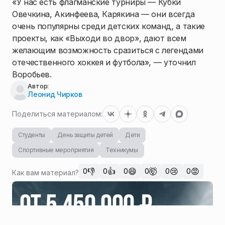
«У нас есть флагманские турниры — Кубки
Овечкина, Акинфеева, Карякина — они всегда
очень популярны среди детских команд, а такие
проекты, как «Выходи во двор», дают всем
желающим возможность сразиться с легендами
отечественного хоккея и футбола», — уточнил
Воробьев.
Автор:
Леонид Чирков
Поделиться материалом:
Студенты
День защиты детей
Дети
Спортивные мероприятия
Техникумы
👎
👍
😄
🤯
😢
😡
0
0
0
0
0
0
Как вам материал?