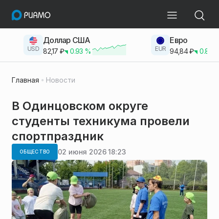
Доллар США
Евро
USD
EUR
82,17
₽
0.93
%
94,84
₽
0.83
Главная
Новости
В Одинцовском округе
студенты техникума провели
спортпраздник
02 июня 2026 18:23
ОБЩЕСТВО