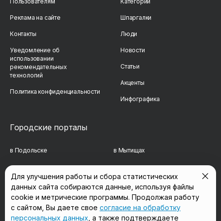
Пользователям
Категории
Реклама на сайте
Шпаргалки
Контакты
Люди
Уведомление об
Новости
использовании
Статьи
рекомендательных
технологий
Акценты
Политика конфиденциальности
Инфографика
Городские порталы
в Подольске
в Мытищах
в Реутове
в Балашихе
Для улучшения работы и сбора статистических
данных сайта собираются данные, используя файлы
в Сергиевом Посаде
в Люберцах
cookie и метрические программы. Продолжая работу
в Красногорске
в Королёве
с сайтом, Вы даете свое
согласие на обработку
персональных данных
, а также подтверждаете