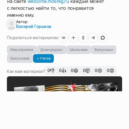
на сайте
welcome.mosreg.ru
каждый может
с легкостью найти то, что понравится
именно ему.
Автор:
Валерий Горшков
Поделиться материалом:
Мероприятия
Домодедово
Школьники
Выпускные
Выпускники
+ 1 тегов
👎
👍
😄
🤯
😢
😡
0
0
0
0
0
0
Как вам материал?