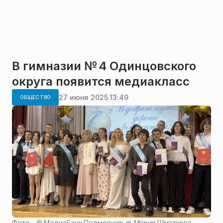
В гимназии № 4 Одинцовского
округа появится медиакласс
27 июня 2025 13:49
ОБЩЕСТВО
Фото - ©
МедиаБанк Подмосковья\ Мария Шматкова