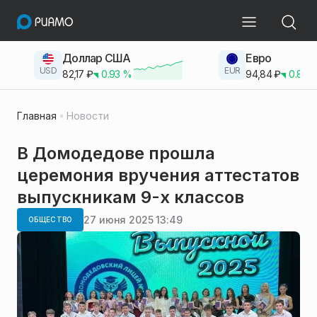
Доллар США
Евро
USD
EUR
82,17
₽
0.93
%
94,84
₽
0.83
Главная
Новости
В Домодедове прошла
церемония вручения аттестатов
выпускникам 9-х классов
27 июня 2025 13:49
ОБЩЕСТВО