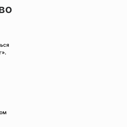
во
ться
г».
ном