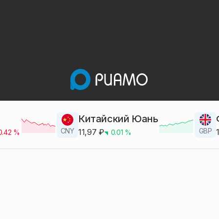
Китайский Юань
CNY
GBP
11,97
₽
0.42
%
0.01
%