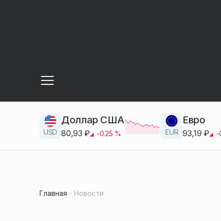
Доллар США
Евро
USD
EUR
80,93
₽
93,19
₽
-0.25
%
-
Главная
Новости