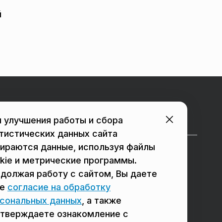
й
Городские порталы
 улучшения работы и сбора
тистических данных сайта
ираются данные, используя файлы
в Подольске
в Люберцах
kie и метрические программы.
должая работу с сайтом, Вы даете
в Мытищах
в Красногорске
ое
согласие на обработку
в Реутове
в Королёве
сональных данных
, а также
в Балашихе
в Домодедово
тверждаете ознакомление с