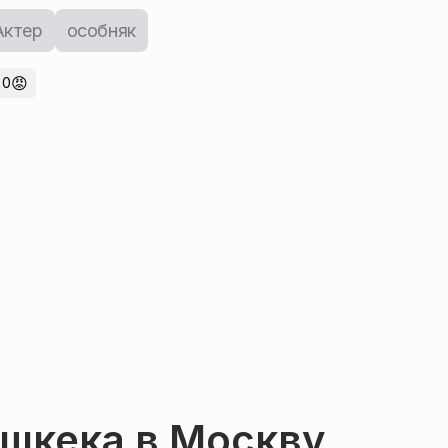
Актер
особняк
😡
0
шкека в Москву