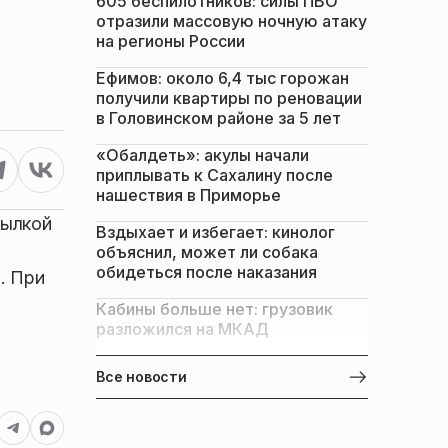
605 беспилотников: силы ПВО
отразили массовую ночную атаку
на регионы России
Ефимов: около 6,4 тыс горожан
получили квартиры по реновации
в Головинском районе за 5 лет
«Обалдеть»: акулы начали
приплывать к Сахалину после
нашествия в Приморье
сылкой
Вздыхает и избегает: кинолог
объяснил, может ли собака
обидеться после наказания
. При
Кабины больше нет: грузовик
разложился на МКАД
Все новости