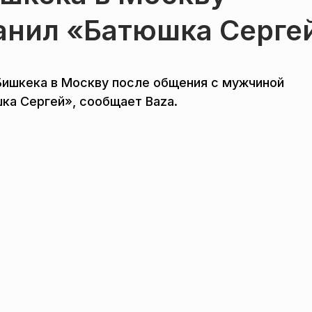
анил «Батюшка Серге
 Бишкека в Москву после общения с мужчиной
шка Сергей», сообщает Baza.