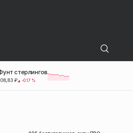
Фунт стерлингов
108,83
₽
-0.17
%