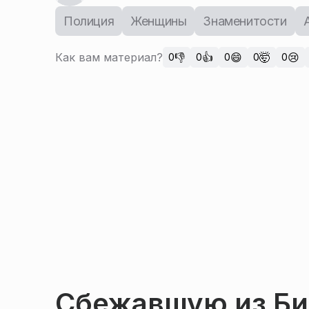
Полиция
Женщины
Знаменитости
Как вам материал?
👎
👍
😄
🤯
😢
0
0
0
0
0
Сбежавшую из Би