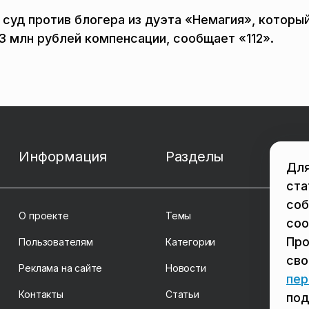
суд против блогера из дуэта «Немагия», которы
3 млн рублей компенсации, сообщает «112».
Информация
Разделы
Для
ста
соб
О проекте
Темы
coo
Про
Пользователям
Категории
св
Реклама на сайте
Новости
пер
Контакты
Статьи
под