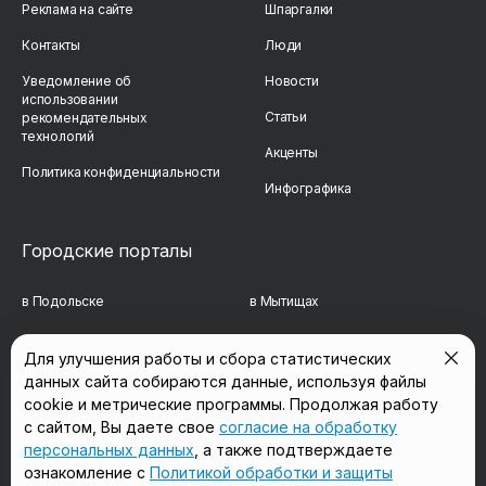
Реклама на сайте
Шпаргалки
Контакты
Люди
Уведомление об
Новости
использовании
Статьи
рекомендательных
технологий
Акценты
Политика конфиденциальности
Инфографика
Городские порталы
в Подольске
в Мытищах
в Реутове
в Балашихе
Для улучшения работы и сбора статистических
данных сайта собираются данные, используя файлы
в Сергиевом Посаде
в Люберцах
cookie и метрические программы. Продолжая работу
в Красногорске
в Королёве
с сайтом, Вы даете свое
согласие на обработку
персональных данных
, а также подтверждаете
в Домодедово
в Щёлково
ознакомление с
Политикой обработки и защиты