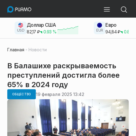
Доллар США
Евро
USD
EUR
82,17
₽
0.93
%
94,84
₽
0.83
Главная
Новости
В Балашихе раскрываемость
преступлений достигла более
65% в 2024 году
19 февраля 2025 13:42
ОБЩЕСТВО