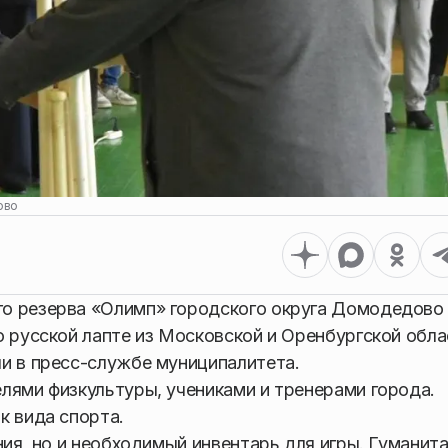
ово
о резерва «Олимп» городского округа Домодедово
о русской лапте из Московской и Оренбургской обла
и в пресс-службе муниципалитета.
лями физкультуры, учениками и тренерами города.
к вида спорта.
ния, но и необходимый инвентарь для игры. Гуманит