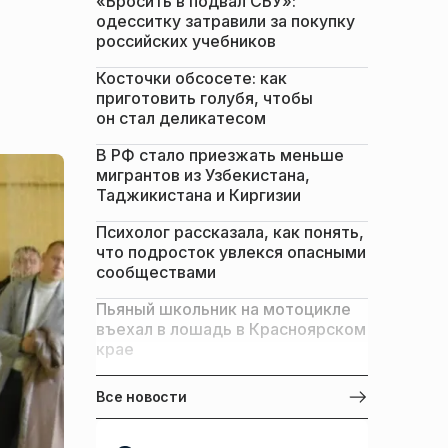
«Бросить в подвал СБУ»:
одесситку затравили за покупку
российских учебников
Косточки обсосете: как
приготовить голубя, чтобы
он стал деликатесом
В РФ стало приезжать меньше
мигрантов из Узбекистана,
Таджикистана и Киргизии
Психолог рассказала, как понять,
что подросток увлекся опасными
сообществами
Пьяный школьник на мотоцикле
въехал в лошадь в Красноярском
крае
Все новости