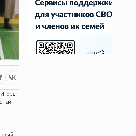
 Игорь
стей
арный