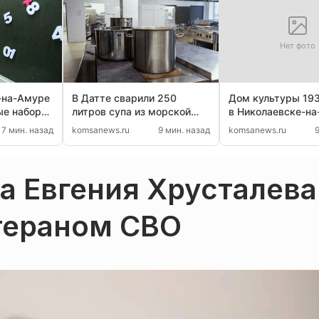
Нет фото
-на-Амуре
В Датте сварили 250
Дом культуры 193
ые наборы
литров супа из морской
в Николаевске-н
щих детей
капусты
отремонтируют к
7 мин. назад
komsanews.ru
9 мин. назад
komsanews.ru
года
а Евгения Хрусталева
етераном СВО