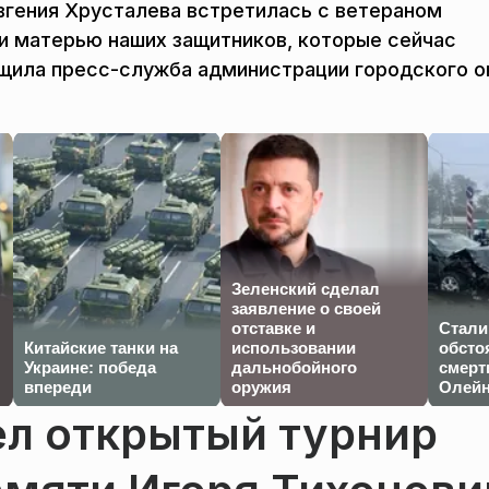
вгения Хрусталева встретилась с ветераном
 и матерью наших защитников, которые сейчас
щила пресс-служба администрации городского о
Зеленский сделал
заявление о своей
отставке и
Стали
Китайские танки на
использовании
обсто
Украине: победа
дальнобойного
смерт
впереди
оружия
Олейн
л открытый турнир