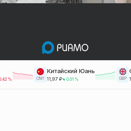
Китайский Юань
CNY
GBP
11,97
₽
0.42
%
0.01
%