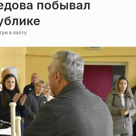
едова побывал
ублике
ре в лапту