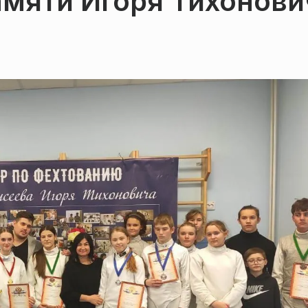
амяти Игоря Тихонови