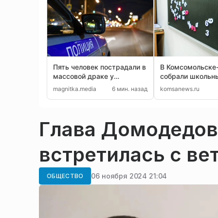
Пять человек пострадали в
В Комсомольске
массовой драке у
собрали школьн
памятника Курчатову
для 32 малоиму
magnitka.media
6 мин. назад
komsanews.ru
Глава Домодедов
встретилась с в
06 ноября 2024 21:04
ОБЩЕСТВО