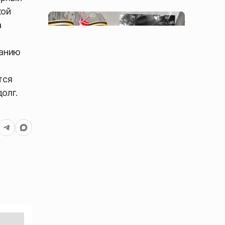
кой
а
занию
тся
олг.