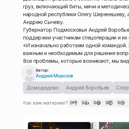
груз, включающий биты, мячи и методичес
народной республики Олегу Шеренешеву, 
Андрею Сычеву.
Губернатор Подмосковья Андрей Воробьев 
поддержки участникам спецоперации и их 
«И изначально работаем одной командой. 
важным и необходимым для решения вопро
Все проблемы, которые возникают, мы вид
Автор:
Андрей Морозов
Домодедово
Андрей Воробьев
Спор
Как вам материал?
👎
👍
😄
🤯
😢
0
0
0
0
0