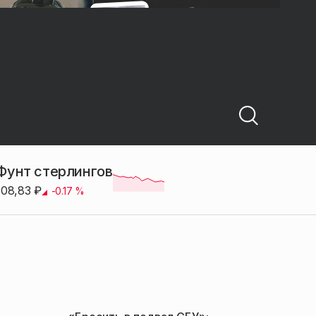
Фунт стерлингов
108,83
₽
-0.17
%