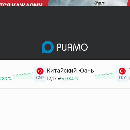
Китайский Юань
CNY
TRY
12,17
₽
0.83
%
0.84
%