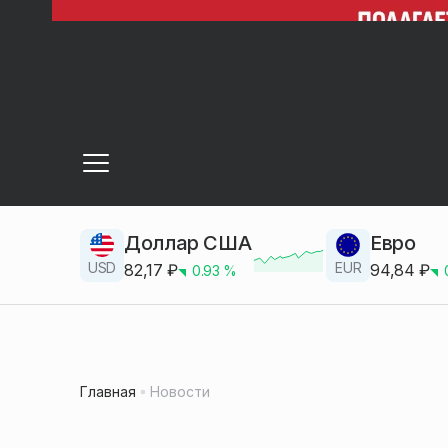
Доллар США
Евро
USD
EUR
82,17
₽
94,84
₽
0.93
%
Главная
Новости