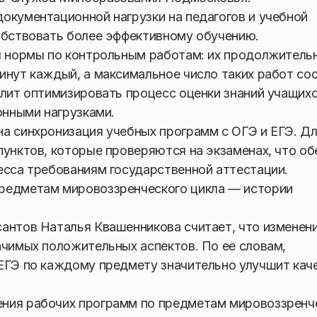
окументационной нагрузки на педагогов и учебной
обствовать более эффективному обучению.
ны нормы по контрольным работам: их продолжитель
инут каждый, а максимальное число таких работ со
олит оптимизировать процесс оценки знаний учащих
онными нагрузками.
а синхронизация учебных программ с ОГЭ и ЕГЭ. Д
пунктов, которые проверяются на экзаменах, что об
есса требованиям государственной аттестации.
редметам мировоззренческого цикла — истории
антов Наталья Квашенникова считает, что изменени
ачимых положительных аспектов. По ее словам,
 ЕГЭ по каждому предмету значительно улучшит кач
ния рабочих программ по предметам мировоззренч