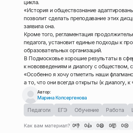
цикла.
«История и обществознание адаптированы
позволит сделать преподавание этих дис
заявила она.
Кроме того, регламентация продолжительн
педагога, установит единые подходы к пр
образовательных организаций.
В Подмосковье хорошие результаты в сфе
к нововведениям и диалогу с обществом,
«Особенно я хочу отметить наши флагманс
а то, что они всегда открыты (к диалогу, 
Автор:
Марина Копсергенова
Педагоги
ЕГЭ
Обучение
Работа
Как вам материал?
👎
👍
😄
🤯
😢
0
0
0
0
0