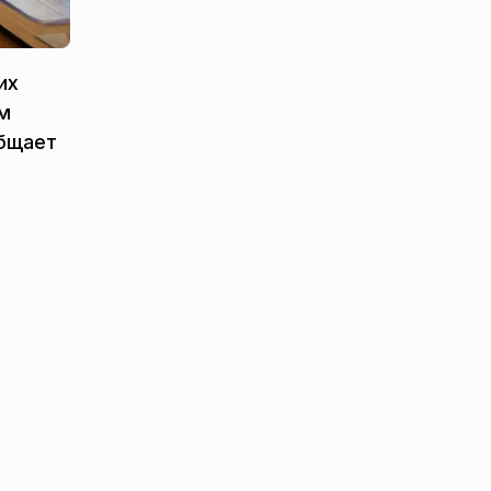
их
ем
общает