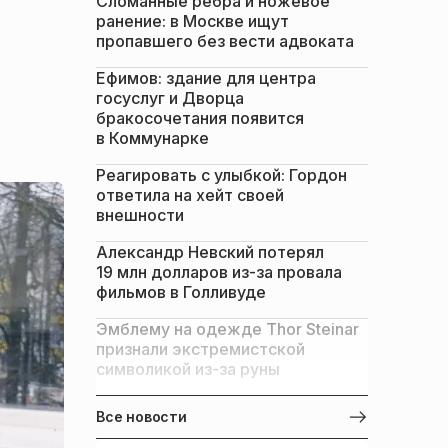
Сломанные ребра и ножевое
ранение: в Москве ищут
пропавшего без вести адвоката
Ефимов: здание для центра
госуслуг и Дворца
бракосочетания появится
в Коммунарке
Реагировать с улыбкой: Гордон
ответила на хейт своей
внешности
Александр Невский потерял
19 млн долларов из-за провала
фильмов в Голливуде
Эмблему на одежде Thor Steinar
признали экстремистской
символикой из-за руны
Все новости