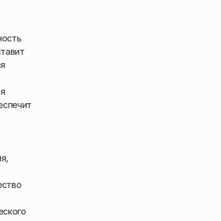
ность
ставит
ся
ля
еспечит
я,
ество
еского