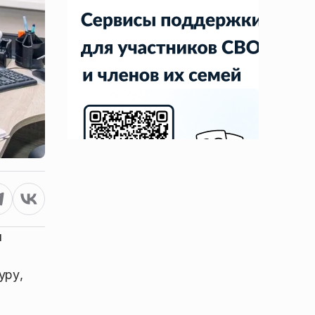
я
уру,