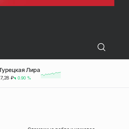
Турецкая Лира
17,28
₽
0.90
%