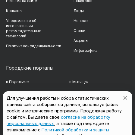
Реклама на сайте
Шпаргалки
Контакты
Люди
Уведомление об
Новости
использовании
Статьи
рекомендательных
технологий
Акценты
Политика конфиденциальности
Инфографика
Городские порталы
в Подольске
в Мытищах
в Реутове
в Балашихе
Для улучшения работы и сбора статистических
данных сайта собираются данные, используя файлы
в Сергиевом Посаде
в Люберцах
cookie и метрические программы. Продолжая работу
в Красногорске
в Королёве
с сайтом, Вы даете свое
согласие на обработку
персональных данных
, а также подтверждаете
в Домодедово
в Щёлково
ознакомление с
Политикой обработки и защиты