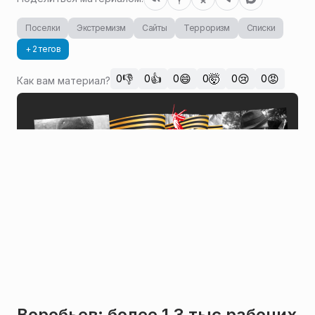
Поселки
Экстремизм
Сайты
Терроризм
Списки
+ 2 тегов
👎
👍
😄
🤯
😢
😡
0
0
0
0
0
0
Как вам материал?
Воробьев: более 1,3 тыс рабочих