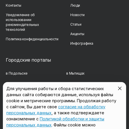
Контакты
Люди
Уведомление об
Новости
использовании
Статьи
рекомендательных
технологий
Акценты
Политика конфиденциальности
Инфографика
Городские порталы
в Подольске
в Мытищах
в Реутове
в Балашихе
Для улучшения работы и сбора статистических
данных сайта собираются данные, используя файлы
в Сергиевом Посаде
в Люберцах
cookie и метрические программы. Продолжая работу
в Красногорске
в Королёве
с сайтом, Вы даете свое
согласие на обработку
персональных данных
, а также подтверждаете
в Домодедово
в Щёлково
ознакомление с
Политикой обработки и защиты
персональных данных
. Файлы cookie можно