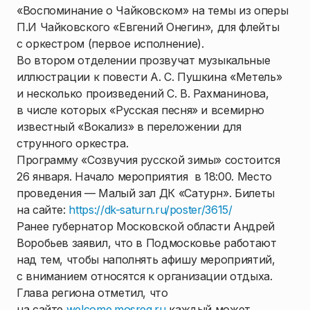
«Воспоминание о Чайковском» на темы из оперы
П.И Чайковского «Евгений Онегин», для флейты
с оркестром (первое исполнение).
Во втором отделении прозвучат музыкальные
иллюстрации к повести А. С. Пушкина «Метель»
и несколько произведений С. В. Рахманинова,
в числе которых «Русская песня» и всемирно
известный «Вокализ» в переложении для
струнного оркестра.
Программу «Созвучия русской зимы» состоится
26 января. Начало мероприятия в 18:00. Место
проведения — Малый зал ДК «Сатурн». Билеты
на сайте:
https://dk-saturn.ru/poster/3615/
Ранее губернатор Московской области Андрей
Воробьев заявил, что в Подмосковье работают
над тем, чтобы наполнять афишу мероприятий,
с вниманием относятся к организации отдыха.
Глава региона отметил, что
на сайте
welcome.mosreg.ru
каждый может