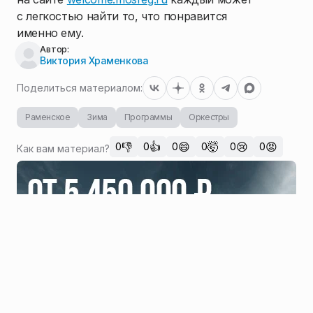
с легкостью найти то, что понравится
именно ему.
Автор:
Виктория Храменкова
Поделиться материалом:
Раменское
Зима
Программы
Оркестры
👎
👍
😄
🤯
😢
😡
0
0
0
0
0
0
Как вам материал?