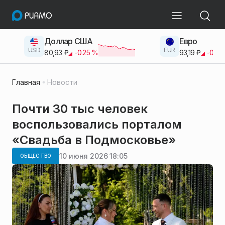
Доллар США
Евро
USD
EUR
80,93
₽
-0.25
%
93,19
₽
-0.42
Главная
Новости
Почти 30 тыс человек
воспользовались порталом
«Свадьба в Подмосковье»
10 июня 2026 18:05
ОБЩЕСТВО