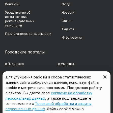
Контакты
Люди
Уведомление об
Новости
использовании
Статьи
рекомендательных
технологий
Акценты
Политика конфиденциальности
Инфографика
Городские порталы
в Подольске
в Мытищах
в Реутове
в Балашихе
Для улучшения работы и сбора статистических
данных сайта собираются данные, используя файлы
в Сергиевом Посаде
в Люберцах
cookie и метрические программы. Продолжая работу
в Красногорске
в Королёве
с сайтом, Вы даете свое
согласие на обработку
персональных данных
, а также подтверждаете
в Домодедово
в Щёлково
ознакомление с
Политикой обработки и защиты
персональных данных
. Файлы cookie можно