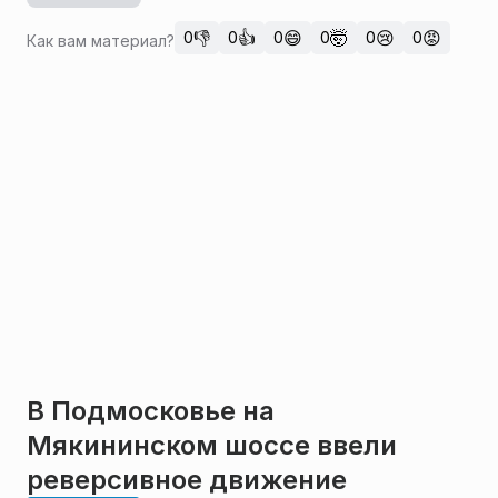
👎
👍
😄
🤯
😢
😡
0
0
0
0
0
0
Как вам материал?
В Подмосковье на
Мякининском шоссе ввели
реверсивное движение