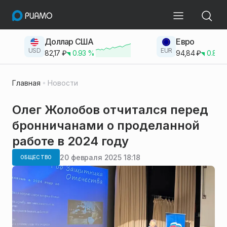
Доллар США
Евро
USD
EUR
82,17
₽
0.93
%
94,84
₽
0.83
Главная
Новости
Олег Жолобов отчитался перед
бронничанами о проделанной
работе в 2024 году
20 февраля 2025 18:18
ОБЩЕСТВО