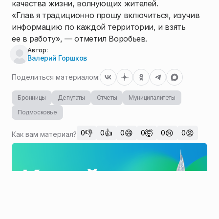
качества жизни, волнующих жителей.
«Глав я традиционно прошу включиться, изучив
информацию по каждой территории, и взять
ее в работу», — отметил Воробьев.
Автор:
Валерий Горшков
Поделиться материалом:
Бронницы
Депутаты
Отчеты
Муниципалитеты
Подмосковье
👎
👍
😄
🤯
😢
😡
0
0
0
0
0
0
Как вам материал?