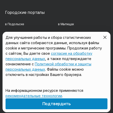
Городские порталы
в Подольске
в Мытищах
в Реутове
в Балашихе
Для улучшения работы и сбора статистических
данных сайта собираются данные, используя файлы
в Сергиевом Посаде
в Люберцах
cookie и метрические программы. Продолжая работу
в Красногорске
в Королёве
с сайтом, Вы даете свое
согласие на обработку
персональных данных
, а также подтверждаете
в Домодедово
в Щёлково
ознакомление с
Политикой обработки и защиты
персональных данных
. Файлы cookie можно
отключить в настройках Вашего браузера.
Мы в соцсетях
На информационном ресурсе применяются
рекомендательные технологии
.
18+
Подтвердить