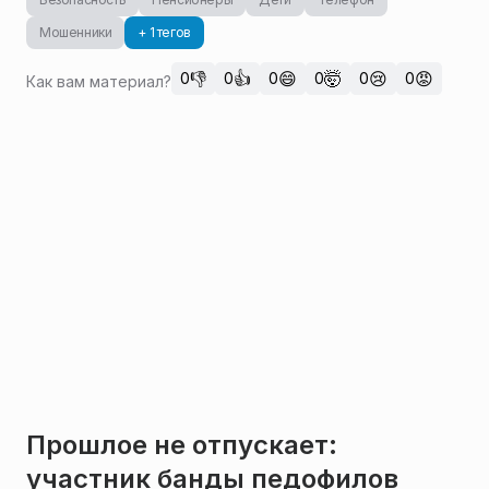
Мошенники
+ 1 тегов
👎
👍
😄
🤯
😢
😡
0
0
0
0
0
0
Как вам материал?
Прошлое не отпускает:
участник банды педофилов