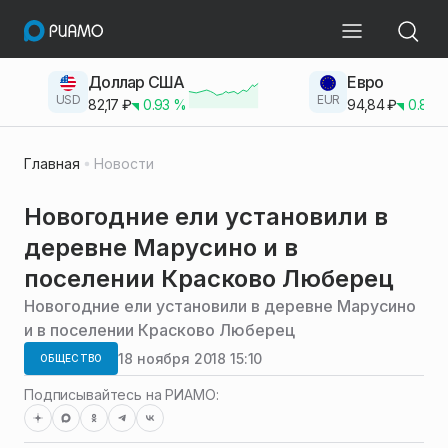
Доллар США
Евро
USD
EUR
82,17
₽
0.93
%
94,84
₽
0.83
Главная
Новости
Новогодние ели установили в
деревне Марусино и в
поселении Красково Люберец
Новогодние ели установили в деревне Марусино
и в поселении Красково Люберец
18 ноября 2018 15:10
ОБЩЕСТВО
Подписывайтесь на РИАМО: