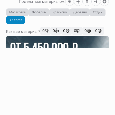
Поделиться материалом:
Малаховка
Люберцы
Красково
Деревни
Отдых
+ 5 тегов
👎
👍
😄
🤯
😢
😡
0
0
0
0
0
0
Как вам материал?