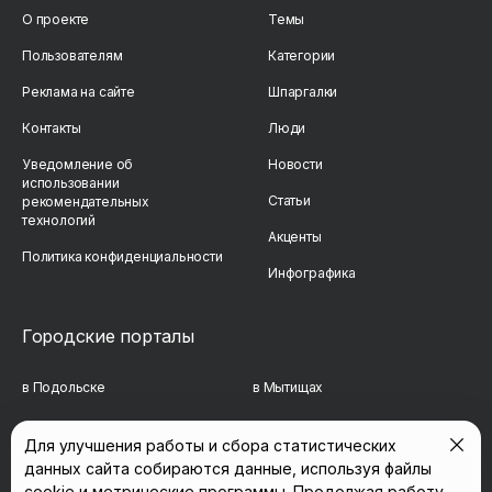
О проекте
Темы
Пользователям
Категории
Реклама на сайте
Шпаргалки
Контакты
Люди
Уведомление об
Новости
использовании
Статьи
рекомендательных
технологий
Акценты
Политика конфиденциальности
Инфографика
Городские порталы
в Подольске
в Мытищах
в Реутове
в Балашихе
Для улучшения работы и сбора статистических
данных сайта собираются данные, используя файлы
в Сергиевом Посаде
в Люберцах
cookie и метрические программы. Продолжая работу