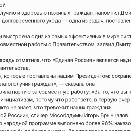
ой.
олучию и здоровью пожилых граждан, напомнил Дм
 долговременного ухода — одна из задач, поставле
ии выстроена одна из самых эффективных в мире сис
совместной работы с Правительством, заявил Дмит
чередь отметила, что «Единая Россия» является на
вительства.
, которые поставлены нашим Президентом: сохран
лагополучия граждан», — сказала она.
ила партию за совместную работу: «За то, что вы 
инициативам, потому что работаете, в первую очер
никто не знает, что тревожит наших граждан».
ной России», спикер Мособлдумы Игорь Брынцалов
по народной программе выполнено более 96% наказо