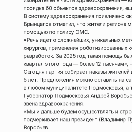
избирателей в части здравоохранения — в
порядка 60 объектов здравоохранения, е
В систему здравоохранения привлечено ок
Брынцалов отметил, что жители региона 
помощью по полису ОМС.
«Речь идет о сложнейших, уникальных ме
хирургов, применения роботизированных 
разработок. За 2025 год такая помощь бы
квартал этого года — более 12 тысячам», 
Сегодня партия собирает наказы жителей
5 лет. Предложения можно оставить на са
в любом муниципалитете Подмосковья, а т
Губернатор Подмосковья Андрей Воробьев
звена здравоохранения.
«Мы и дальше будем осуществлять и строи
подчеркивает наш президент (Владимир Пу
Воробьев.