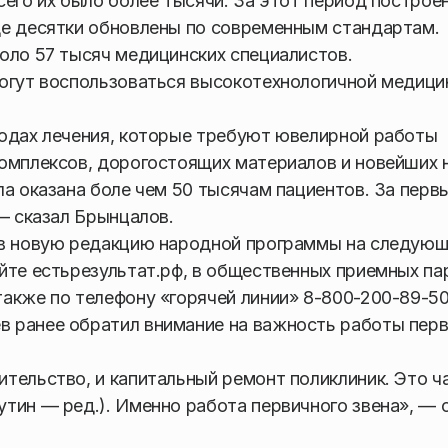
сего их было более тысячи. За этот период построе
ще десятки обновлены по современным стандартам.
оло 57 тысяч медицинских специалистов.
могут воспользоваться высокотехнологичной медици
тодах лечения, которые требуют ювелирной работы
комплексов, дорогостоящих материалов и новейших 
ла оказана боле чем 50 тысячам пациентов. За перв
— сказал Брынцалов.
 в новую редакцию народной программы на следую
йте естьрезультат.рф, в общественных приемных па
акже по телефону «горячей линии» 8-800-200-89-50
 ранее обратил внимание на важность работы перв
тельство, и капитальный ремонт поликлиник. Это ч
тин — ред.). Именно работа первичного звена», — 