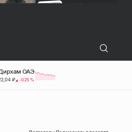
Дирхам ОАЭ
22,04
₽
-0.25
%