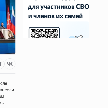
исле
 внесли
ом
мы