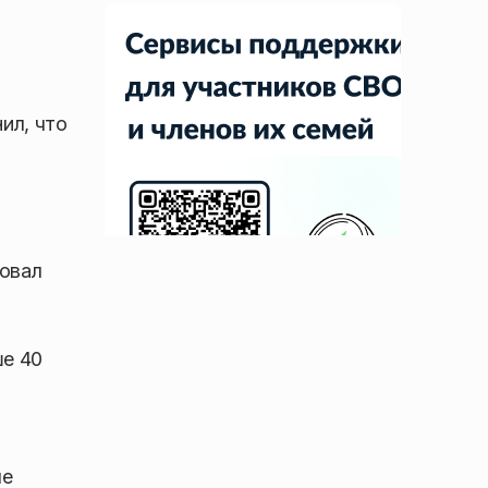
ил, что
ровал
ше 40
ые