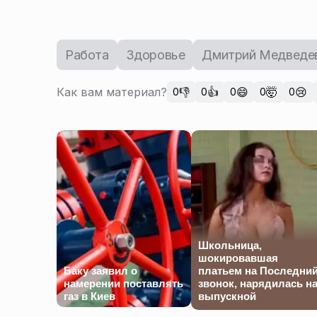
Работа
Здоровье
Дмитрий Медведе
Как вам материал?
👎
👍
😄
🤯
😢
0
0
0
0
0
Школьница,
шокировавшая
Баку заявил о
платьем на Последни
намерении поставлять
звонок, нарядилась н
газ в Киев
выпускной