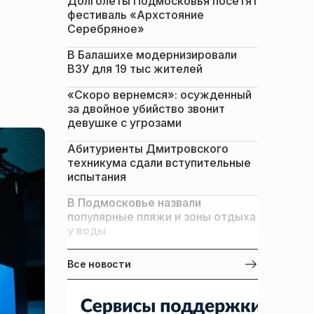
Долголеты Подмосковья посетят
фестиваль «Архстояние
Серебряное»
В Балашихе модернизировали
ВЗУ для 19 тыс жителей
«Скоро вернемся»: осужденный
за двойное убийство звонит
девушке с угрозами
Абитуриенты Дмитровского
техникума сдали вступительные
испытания
В Подмосковье назвали
популярные пляжи и зоны отдыха
у воды
Все новости