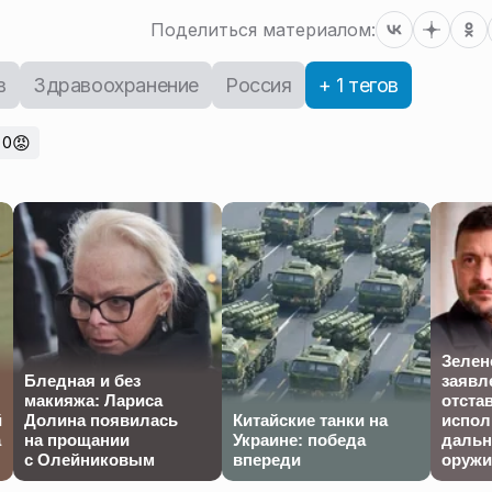
Поделиться материалом:
в
Здравоохранение
Россия
+ 1 тегов
😡
0
Зелен
Бледная и без
заявл
макияжа: Лариса
отста
й
Долина появилась
Китайские танки на
испол
а
на прощании
Украине: победа
дальн
с Олейниковым
впереди
оружи