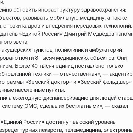
и.
емно обновить инфраструктуру здравоохранения:
бъектов, развивать мобильную медицину, а также
дготовки кадров и внедрения передовых технологий.
едатель «Единой России» Дмитрий Медведев напомн
ного звена.
акушерских пунктов, поликлиник и амбулаторий
ировано почти 8 тысяч медицинских объектов. Они
ем. Более 40 тысяч единиц поставлено только
обновленной техники — отечественная», — акценти
программы «Земский доктор» и «Земский фельдшер»
енные населенные пункты.
епила ежегодную диспансеризацию для людей стар
 систему ОМС, сделав их бесплатными», — сказал
е «Единой России» достигнут высокий уровень
езрецептурных лекарств, телемедицина, электронн