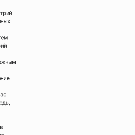
итрий
нных
тем
рий
дежным
ение
нас
едь,
в