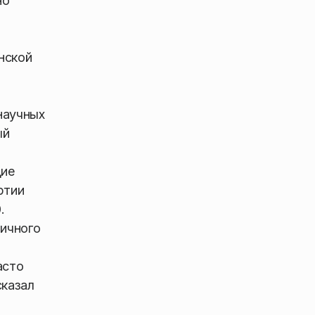
но
нской
научных
ый
щие
ртии
.
ичного
асто
сказал