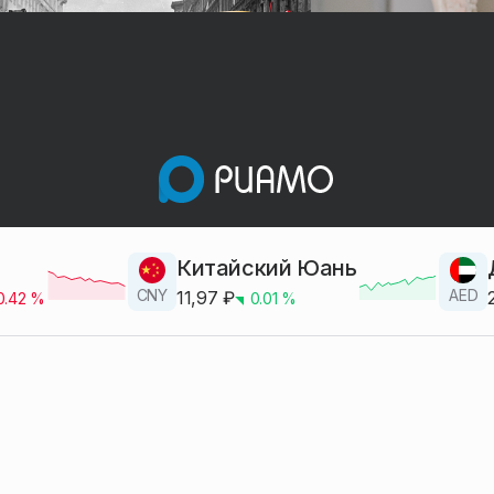
Китайский Юань
CNY
AED
11,97
₽
0.42
%
0.01
%