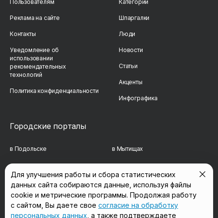
Пользователям
Категории
Реклама на сайте
Шпаргалки
Контакты
Люди
Уведомление об
Новости
использовании
Статьи
рекомендательных
технологий
Акценты
Политика конфиденциальности
Инфографика
Городские порталы
в Подольске
в Мытищах
в Реутове
в Балашихе
Для улучшения работы и сбора статистических
данных сайта собираются данные, используя файлы
в Сергиевом Посаде
в Люберцах
cookie и метрические программы. Продолжая работу
в Красногорске
в Королёве
с сайтом, Вы даете свое
согласие на обработку
персональных данных
, а также подтверждаете