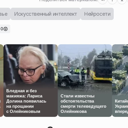
вье
Искусственный интеллект
Нейросети
😡
0
Бледная и без
макияжа: Лариса
Стали известны
й
Долина появилась
обстоятельства
Китай
а
на прощании
смерти телеведущего
Украи
с Олейниковым
Олейникова
впере