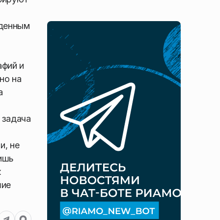
жденным
афий и
но на
а
 задача
и, не
ишь
к
шие