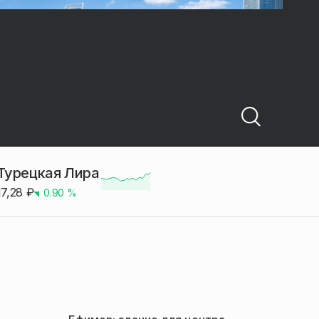
Турецкая Лира
17,28
₽
0.90
%