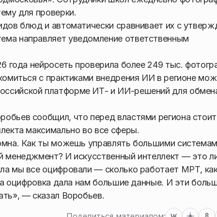
тему для проверки.
идов блюд и автоматически сравнивает их с утвер
тема направляет уведомление ответственным
26 года нейросеть проверила более 249 тыс. фотогр
акомиться с практиками внедрения ИИ в регионе мож
оссийской платформе ИТ- и ИИ-решений для обмен
робьев сообщил, что перед властями региона стоит
ллекта максимально во все сферы.
омна. Как ты можешь управлять большими системам
ый менеджмент? И искусственный интеллект — это л
ла мы все оцифровали — сколько работает МРТ, ка
Эта оцифровка дала нам большие данные. И эти боль
ать», — сказал Воробьев.
Поделиться материалом: