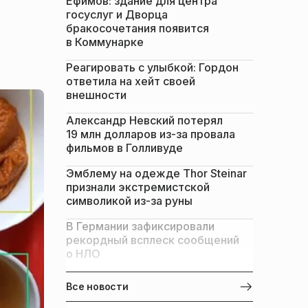
Ефимов: здание для центра
госуслуг и Дворца
бракосочетания появится
в Коммунарке
Реагировать с улыбкой: Гордон
ответила на хейт своей
внешности
Александр Невский потерял
19 млн долларов из-за провала
фильмов в Голливуде
Эмблему на одежде Thor Steinar
признали экстремистской
символикой из-за руны
В Германии зафиксировали
рекордный всплеск сообщений
о НЛО
Все новости