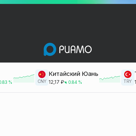
Китайский Юань
CNY
TRY
12,17
₽
0.83
%
0.84
%