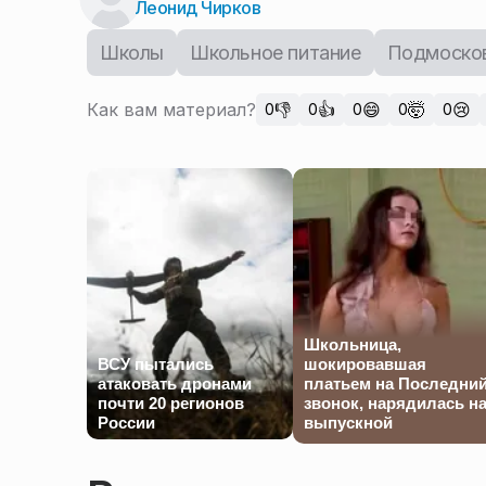
Леонид Чирков
Школы
Школьное питание
Подмоско
Как вам материал?
👎
👍
😄
🤯
😢
0
0
0
0
0
Школьница,
ВСУ пытались
шокировавшая
атаковать дронами
платьем на Последни
почти 20 регионов
звонок, нарядилась н
России
выпускной