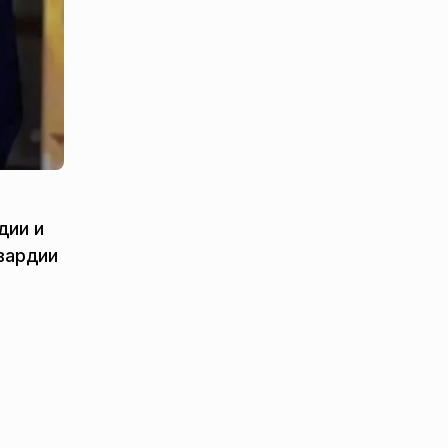
дии и
вардии