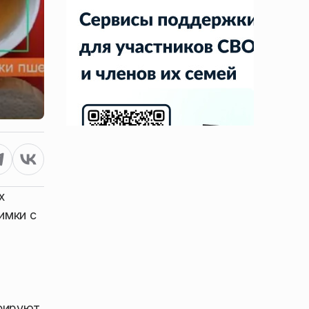
х
имки с
фируют