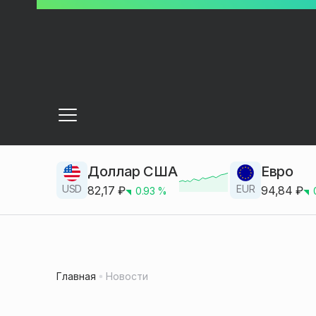
Доллар США
Евро
USD
EUR
82,17
₽
94,84
₽
0.93
%
Главная
Новости