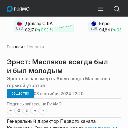
Доллар США
Евро
USD
EUR
82,17
₽
0.93
%
94,84
₽
0.83
Главная
Новости
Эрнст: Масляков всегда был
и был молодым
Эрнст назвал смерть Александра Маслякова
горькой утратой
08 сентября 2024 22:20
ОБЩЕСТВО
Подписывайтесь на РИАМО:
Генеральный директор Первого канала