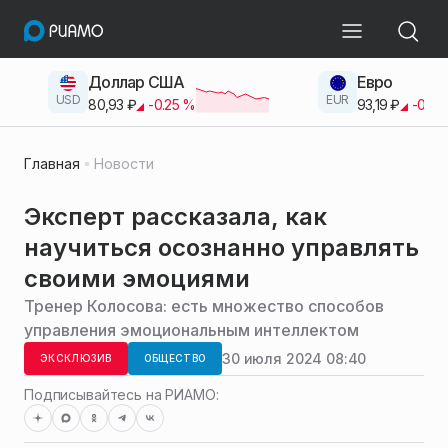
Доллар США
Евро
USD
EUR
80,93
₽
-0.25
%
93,19
₽
-0.42
Главная
Новости
Эксперт рассказала, как
научиться осознанно управлять
своими эмоциями
Тренер Колосова: есть множество способов
управления эмоциональным интеллектом
30 июля 2024 08:40
ЭКСКЛЮЗИВ
ОБЩЕСТВО
Подписывайтесь на РИАМО: