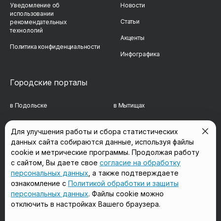
Уведомление об
Новости
использовании
Статьи
рекомендательных
технологий
Акценты
Политика конфиденциальности
Инфографика
Городские порталы
в Подольске
в Мытищах
в Реутове
в Балашихе
Для улучшения работы и сбора статистических
данных сайта собираются данные, используя файлы
в Сергиевом Посаде
в Люберцах
cookie и метрические программы. Продолжая работу
в Красногорске
в Королёве
с сайтом, Вы даете свое
согласие на обработку
персональных данных
, а также подтверждаете
в Домодедово
в Щёлково
ознакомление с
Политикой обработки и защиты
персональных данных
. Файлы cookie можно
отключить в настройках Вашего браузера.
Мы в соцсетях