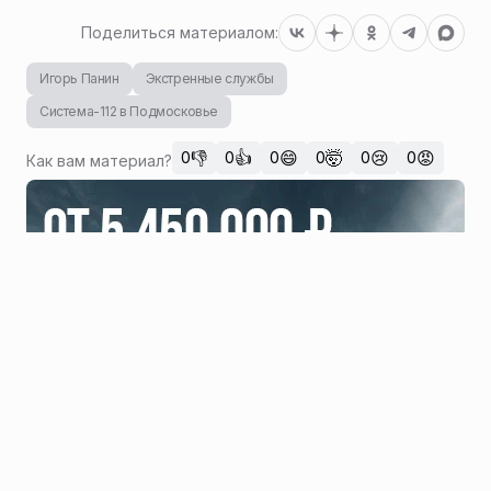
Поделиться материалом:
Игорь Панин
Экстренные службы
Система-112 в Подмосковье
👎
👍
😄
🤯
😢
😡
0
0
0
0
0
0
Как вам материал?