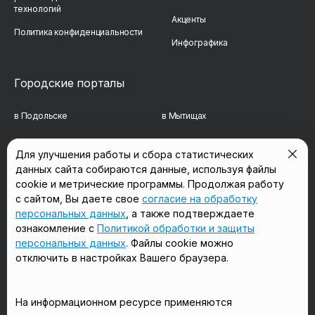
технологий
Акценты
Политика конфиденциальности
Инфографика
Городские порталы
в Подольске
в Мытищах
в Реутове
в Балашихе
Для улучшения работы и сбора статистических
в Сергиевом Посаде
в Люберцах
данных сайта собираются данные, используя файлы
cookie и метрические программы. Продолжая работу
в Красногорске
в Королёве
с сайтом, Вы даете свое
согласие на обработку
персональных данных
, а также подтверждаете
в Домодедово
в Щёлково
ознакомление с
Политикой обработки и защиты
персональных данных
. Файлы cookie можно
отключить в настройках Вашего браузера.
Мы в соцсетях
На информационном ресурсе применяются