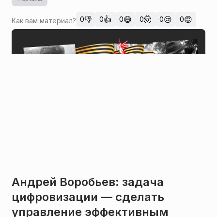
👎
👍
😄
🤯
😢
😡
0
0
0
0
0
0
Как вам материал?
Андрей Воробьев: задача
цифровизации — сделать
управление эффективным