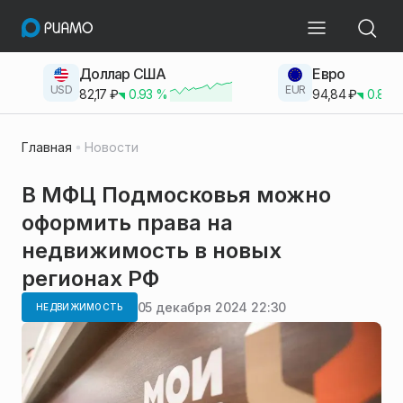
Доллар США
Евро
USD
EUR
82,17
₽
0.93
%
94,84
₽
0.83
Главная
Новости
В МФЦ Подмосковья можно
оформить права на
недвижимость в новых
регионах РФ
05 декабря 2024 22:30
НЕДВИЖИМОСТЬ