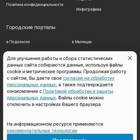
Политика конфиденциальности
Инфографика
Городские порталы
в Подольске
в Мытищах
в Реутове
в Балашихе
Для улучшения работы и сбора статистических
данных сайта собираются данные, используя файлы
в Сергиевом Посаде
в Люберцах
cookie и метрические программы. Продолжая работу
в Красногорске
в Королёве
с сайтом, Вы даете свое
согласие на обработку
персональных данных
, а также подтверждаете
в Домодедово
в Щёлково
ознакомление с
Политикой обработки и защиты
персональных данных
. Файлы cookie можно
отключить в настройках Вашего браузера.
Мы в соцсетях
На информационном ресурсе применяются
рекомендательные технологии
.
18+