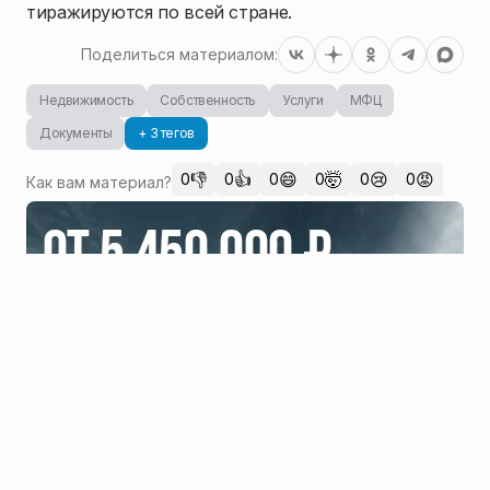
тиражируются по всей стране.
Поделиться материалом:
Недвижимость
Собственность
Услуги
МФЦ
Документы
+ 3 тегов
👎
👍
😄
🤯
😢
😡
0
0
0
0
0
0
Как вам материал?