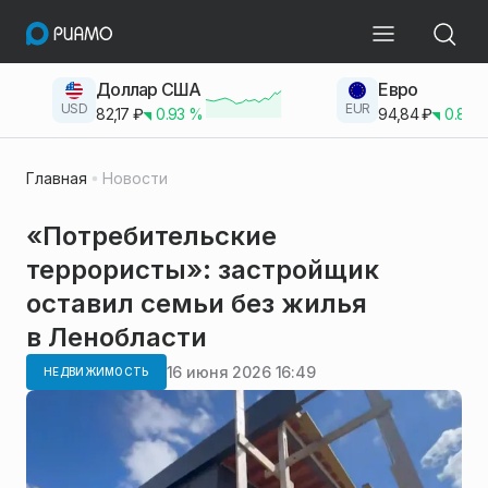
Доллар США
Евро
USD
EUR
82,17
₽
0.93
%
94,84
₽
0.83
Главная
Новости
«Потребительские
террористы»: застройщик
оставил семьи без жилья
в Ленобласти
16 июня 2026 16:49
НЕДВИЖИМОСТЬ