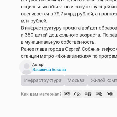
социальных объектов и сопутствующей ин
оценивается в 79,7 млрд рублей, а прогн
млн рублей.
В инфраструктуру проекта войдет образов
и 350 детей дошкольного возраста. По за
в муниципальную собственность.
Ранее глава города Сергей Собянин инфор
станции метро «Фонвизинская» по програ
Автор:
Василиса Бокова
Инфраструктура
Москва
Жилой комп
Как вам материал?
👎
👍
😄
🤯
😢
0
0
0
0
0