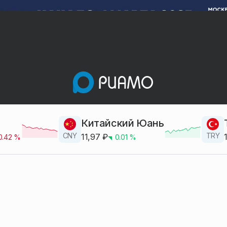
Китайский Юань
CNY
TRY
11,97
₽
0.42
%
0.01
%