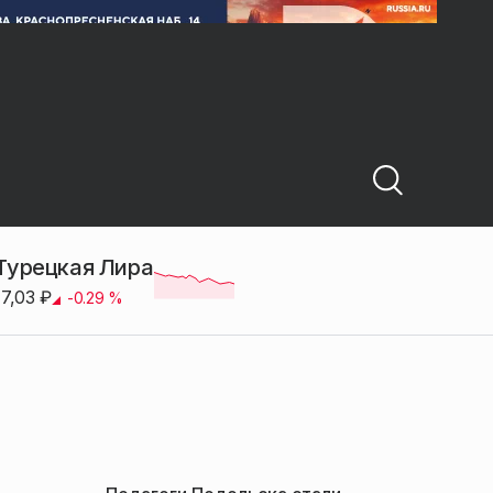
Турецкая Лира
17,03
₽
-0.29
%