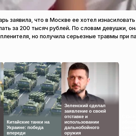
ь заявила, что в Москве ее хотел изнасиловать
ать за 200 тысяч рублей. По словам девушки, он
 пленителя, но получила серьезные травмы при п
Зеленский сделал
заявление о своей
отставке и
Стали
Китайские танки на
использовании
обсто
Украине: победа
дальнобойного
смерт
впереди
оружия
Олейн