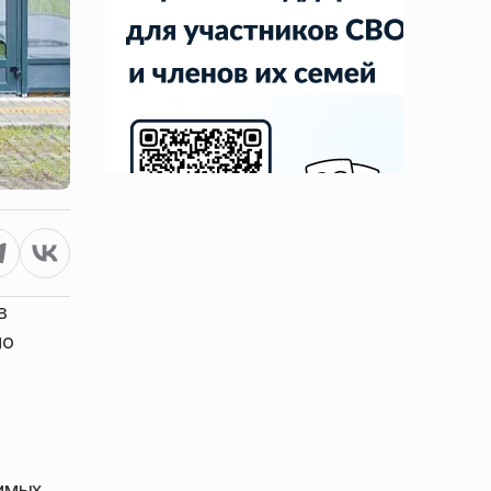
в
но
т
димых