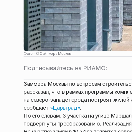
Фото - ©
Сайт мэра Москвы
Подписывайтесь на РИАМО:
Заммэра Москвы по вопросам строительст
рассказал, что в рамках программы компл
на северо-западе города построят жилой
сообщает
«Царьград»
.
По его словам, 3 участка на улице Марша
подвергнуты преобразованию. Реализация 
На участке земли в 10,24 га появится со