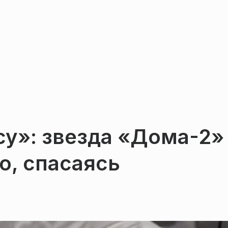
су»: звезда «Дома-2»
о, спасаясь
я