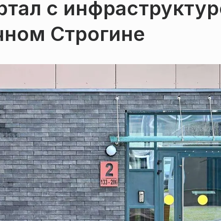
ртал с инфраструктур
чном Строгине