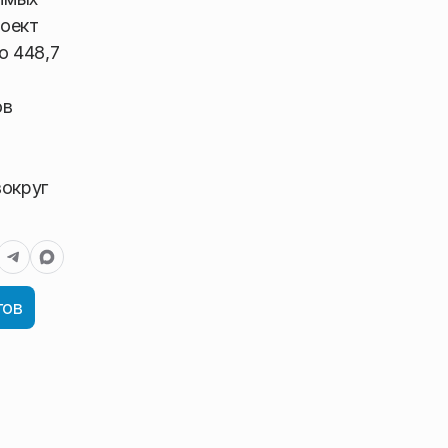
роект
о 448,7
ов
вокруг
гов