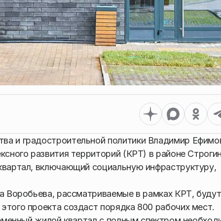
ва и градостроительной политики Владимир Ефимо
ексного развития территорий (КРТ) в районе Строги
 квартал, включающий социальную инфраструктуру,
ла Воробьева, рассматриваемые в рамках КРТ, буду
этого проекта создаст порядка 800 рабочих мест.
временный жилой квартал с полным спектром необхо