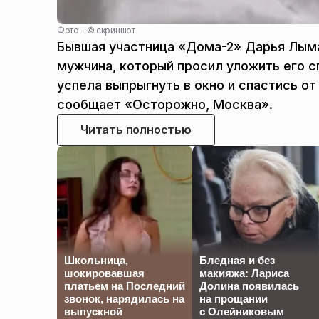
Фото - ©
скриншот
Бывшая участница «Дома-2» Дарья Лымар
мужчина, который просил уложить его сп
успела выпрыгнуть в окно и спастись от
сообщает «Осторожно, Москва».
Читать полностью
Школьница,
Бледная и без
шокировавшая
макияжа: Лариса
платьем на Последний
Долина появилась
звонок, нарядилась на
на прощании
выпускной
с Олейниковым