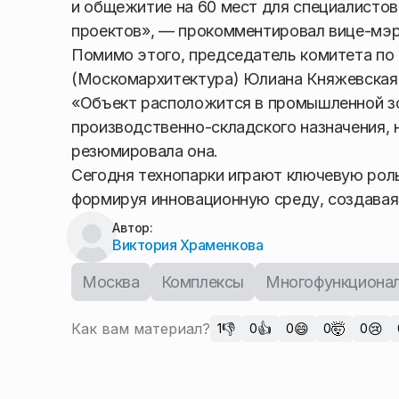
и общежитие на 60 мест для специалистов
проектов», — прокомментировал вице-мэр
Помимо этого, председатель комитета по 
(Москомархитектура) Юлиана Княжевская 
«Объект расположится в промышленной зо
производственно-складского назначения,
резюмировала она.
Сегодня технопарки играют ключевую рол
формируя инновационную среду, создавая 
Автор:
Виктория Храменкова
Москва
Комплексы
Многофункциона
Как вам материал?
👎
👍
😄
🤯
😢
1
0
0
0
0