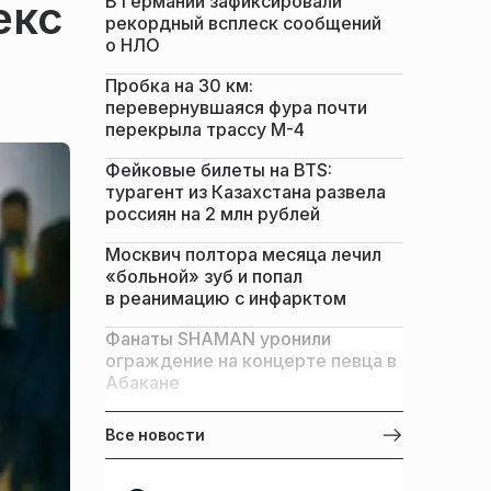
В Германии зафиксировали
екс
рекордный всплеск сообщений
о НЛО
Пробка на 30 км:
перевернувшаяся фура почти
перекрыла трассу М-4
Фейковые билеты на BTS:
турагент из Казахстана развела
россиян на 2 млн рублей
Москвич полтора месяца лечил
«больной» зуб и попал
в реанимацию с инфарктом
Фанаты SHAMAN уронили
ограждение на концерте певца в
Абакане
Все новости