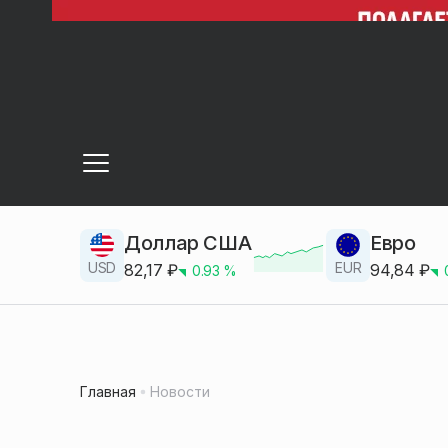
Доллар США
Евро
USD
EUR
82,17
₽
94,84
₽
0.93
%
Главная
Новости