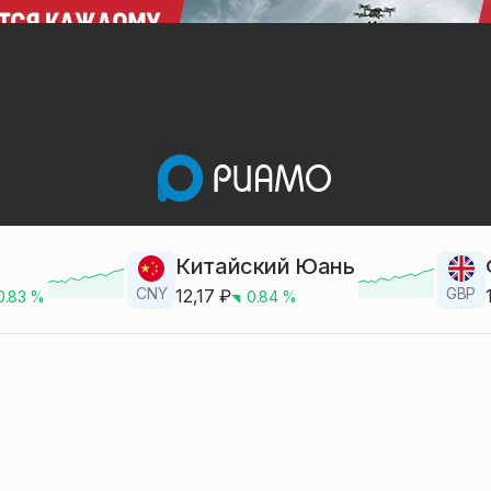
Китайский Юань
CNY
GBP
12,17
₽
0.83
%
0.84
%