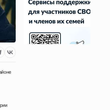
айоне
ории