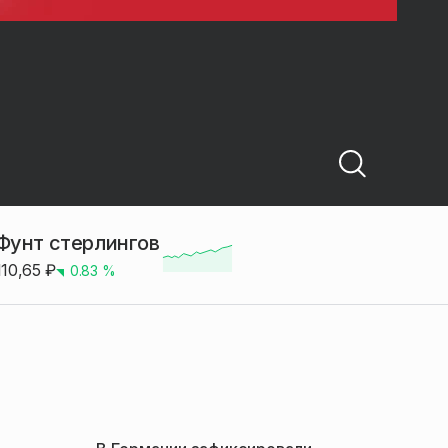
Фунт стерлингов
110,65
₽
0.83
%